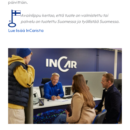
päivittäin.
Avainlippu kertoo, että tuote on valmistettu tai
palvelu on tuotettu Suomessa ja työllistää Suomessa.
Lue lisää InCarista