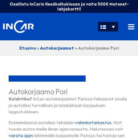
Siirry
Osallistu InCarin Kesäkolhukisaan ja voita 500€ Motonet-
sisältöön
lahjakortti!
Etusivu
»
Autokorjaamot
»
Autokorjaamo Pori
Autokorjaamo Pori
Kolahtiko?
InCar-autokorjaamot Porissa takaavat sinulle
ja autollesi turvallisen ja laadukkaan korjauksen
lopputuloksen.
Ensimmäisenä autollesi tehdään
vahinkotarkastus
. Voit
tuoda auton meille ilman ajanvarausta. Halutessasi voit
varata ajan
lähimmälle korjaamolle Porissa tai hoitaa sen