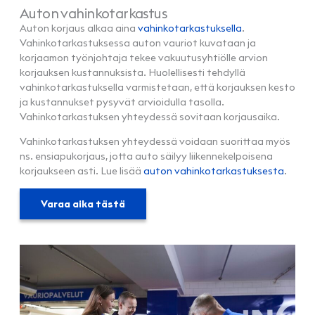
Auton vahinkotarkastus
Auton korjaus alkaa aina
vahinkotarkastuksella
.
Vahinkotarkastuksessa auton vauriot kuvataan ja
korjaamon työnjohtaja tekee vakuutusyhtiölle arvion
korjauksen kustannuksista. Huolellisesti tehdyllä
vahinkotarkastuksella varmistetaan, että korjauksen kesto
ja kustannukset pysyvät arvioidulla tasolla.
Vahinkotarkastuksen yhteydessä sovitaan korjausaika.
Vahinkotarkastuksen yhteydessä voidaan suorittaa myös
ns. ensiapukorjaus, jotta auto säilyy liikennekelpoisena
korjaukseen asti. Lue lisää
auton vahinkotarkastuksesta
.
Varaa aika tästä