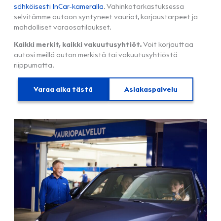
sähköisesti InCar-kameralla
. Vahinkotarkastuksessa
selvitämme autoon syntyneet vauriot, korjaustarpeet ja
mahdolliset varaosatilaukset.
Kaikki merkit, kaikki vakuutusyhtiöt.
Voit korjauttaa
autosi meillä auton merkistä tai vakuutusyhtiöstä
riippumatta.
Varaa aika tästä
Asiakaspalvelu