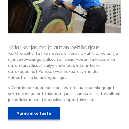
Kolarikorjaamo ja auton peltikorjaus
Kaikilta kolhuilta liikenteessä ei voi aina välttyä. Kolarin ja
ajoneuvovahingon jälkeen on ensiarvoisen tärkeää, että
auton turvallisuus säilyy ennallaan. InCarin kaikki
autokorjaamot Porissa ovat vakuutusyhtiöiden
valtuuttamia kolarikorjaamoja.
InCarin kolarikorjaamon korimestarit, autokorinkorjaajat
sekä automaalarit takaavat juuri sinun autollesi turvallisen
ja laadukkaan peltikorjauksen lopputuloksen.
Varaa aika tästä