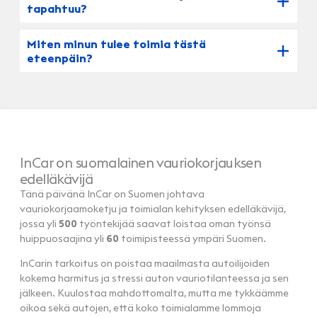
tapahtuu?
Miten minun tulee toimia tästä
eteenpäin?
InCar on suomalainen vauriokorjauksen
edelläkävijä
Tänä päivänä InCar on Suomen johtava
vauriokorjaamoketju ja toimialan kehityksen edelläkävijä,
jossa yli
500
työntekijää saavat loistaa oman työnsä
huippuosaajina yli
60
toimipisteessä ympäri Suomen.
InCarin tarkoitus on poistaa maailmasta autoilijoiden
kokema harmitus ja stressi auton vauriotilanteessa ja sen
jälkeen. Kuulostaa mahdottomalta, mutta me tykkäämme
oikoa sekä autojen, että koko toimialamme lommoja