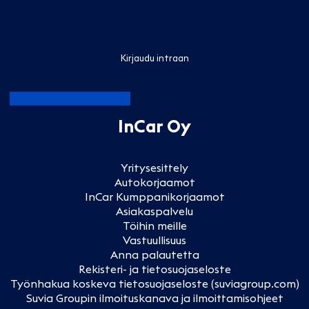
Kirjaudu intraan
InCar Oy
Yritysesittely
Autokorjaamot
InCar Kumppanikorjaamot
Asiakaspalvelu
Töihin meille
Vastuullisuus
Anna palautetta
Rekisteri- ja tietosuojaseloste
Työnhakua koskeva tietosuojaseloste (suviagroup.com)
Suvia Groupin ilmoituskanava ja ilmoittamisohjeet