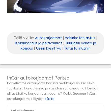
Tällä sivulla:
Autokorjaamot
|
Vahinkotarkastus
|
Kolarikorjaus ja peltivauriot
|
Tuulilasin vaihto ja
korjaus
|
Usein kysyttyä
|
Tutustu InCariin
InCar-autokorjaamot Porissa
Palvelemme autoilijoita Porissa peltikorjauksissa sekä
tuulilasien korjauksissa ja vaihdoissa. Korjaamot löydät
alta. Etsitkö korjaamoa muualta? Kaikki Suomen InCar-
autokorjaamot löydät
tästä
.
Autokorjaamo