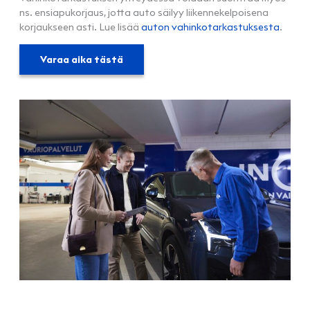
ns. ensiapukorjaus, jotta auto säilyy liikennekelpoisena
korjaukseen asti. Lue lisää
auton vahinkotarkastuksesta
.
Varaa aika tästä