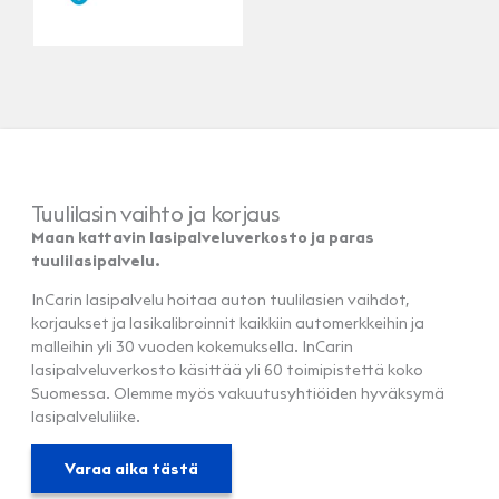
Tuulilasin vaihto ja korjaus
Maan kattavin lasipalveluverkosto ja paras
tuulilasipalvelu.
InCarin lasipalvelu hoitaa auton tuulilasien vaihdot,
korjaukset ja lasikalibroinnit kaikkiin automerkkeihin ja
malleihin yli 30 vuoden kokemuksella. InCarin
lasipalveluverkosto käsittää yli 60 toimipistettä koko
Suomessa. Olemme myös vakuutusyhtiöiden hyväksymä
lasipalveluliike.
Varaa aika tästä