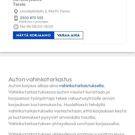
Tornio
Levysepänkatu 2, 95470 Tornio
0300 870 555
Ma–Pe 08:00–16:00
NÄYTÄ KORJAAMO
VARAA AIKA
Auton vahinkotarkastus
Auton korjaus alkaa aina
vahinkotarkastuksella
.
Vahinkotarkastuksessa auton vauriot kuvataan ja
korjaamon työnjohtaja tekee vakuutusyhtiölle arvion
korjauksen kustannuksista. Huolellisesti tehdyllä
vahinkotarkastuksella varmistetaan, että korjauksen kesto
ja kustannukset pysyvät arvioidulla tasolla.
Vahinkotarkastuksen yhteydessä sovitaan korjausaika.
Vahinkotarkastuksen yhteydessä voidaan suorittaa myös