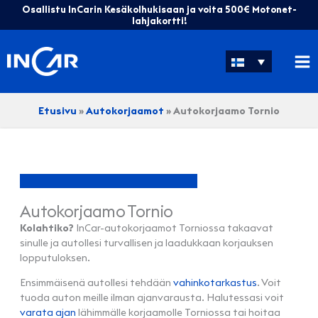
Siirry
Osallistu InCarin Kesäkolhukisaan ja voita 500€ Motonet-
sisältöön
lahjakortti!
Etusivu
»
Autokorjaamot
»
Autokorjaamo Tornio
Autokorjaamo Tornio
Kolahtiko?
InCar-autokorjaamot Torniossa takaavat
sinulle ja autollesi turvallisen ja laadukkaan korjauksen
lopputuloksen.
Ensimmäisenä autollesi tehdään
vahinkotarkastus
. Voit
tuoda auton meille ilman ajanvarausta. Halutessasi voit
varata ajan
lähimmälle korjaamolle Torniossa tai hoitaa