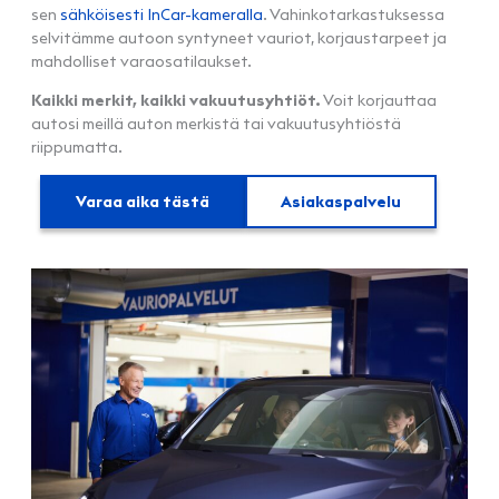
sen
sähköisesti InCar-kameralla
. Vahinkotarkastuksessa
selvitämme autoon syntyneet vauriot, korjaustarpeet ja
mahdolliset varaosatilaukset.
Kaikki merkit, kaikki vakuutusyhtiöt.
Voit korjauttaa
autosi meillä auton merkistä tai vakuutusyhtiöstä
riippumatta.
Varaa aika tästä
Asiakaspalvelu