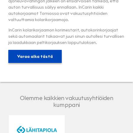
ajoneuvovahingon jälkeen on ensiarvoisen tärkeää, että
auton turvallisuus säilyy ennallaan. InCarin kaikki
autokorjaamot Torniossa ovat vakuutusyhtiöiden
valtuuttamia kolarikorjaamoja.
InCarin kolarikorjaamon korimestarit, autokorinkorjaajat
sekä automaalarit takaavat juuri sinun autollesi turvallisen
ja laadukkaan peltikorjauksen lopputuloksen.
Varaa aika tästä
Olemme kaikkien vakuutusyhtiöiden
kumppani
LähiTapiola
Pohjola