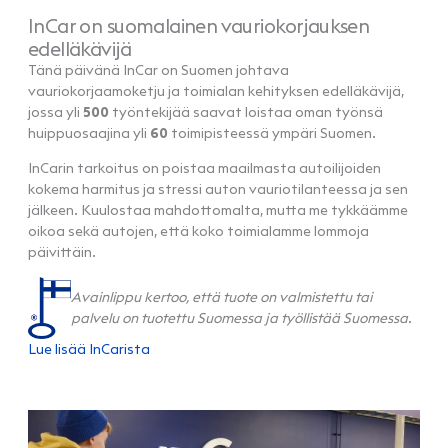
InCar on suomalainen vauriokorjauksen
edelläkävijä
Tänä päivänä InCar on Suomen johtava
vauriokorjaamoketju ja toimialan kehityksen edelläkävijä,
jossa yli
500
työntekijää saavat loistaa oman työnsä
huippuosaajina yli
60
toimipisteessä ympäri Suomen.
InCarin tarkoitus on poistaa maailmasta autoilijoiden
kokema harmitus ja stressi auton vauriotilanteessa ja sen
jälkeen. Kuulostaa mahdottomalta, mutta me tykkäämme
oikoa sekä autojen, että koko toimialamme lommoja
päivittäin.
Avainlippu kertoo, että tuote on valmistettu tai
palvelu on tuotettu Suomessa ja työllistää Suomessa.
Lue lisää InCarista