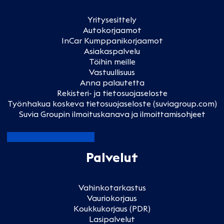
Yritysesittely
Autokorjaamot
InCar Kumppanikorjaamot
Asiakaspalvelu
Töihin meille
Vastuullisuus
Anna palautetta
Rekisteri- ja tietosuojaseloste
Työnhakua koskeva tietosuojaseloste (suviagroup.com)
Suvia Groupin ilmoituskanava ja ilmoittamisohjeet
Palvelut
Vahinkotarkastus
Vauriokorjaus
Koukkukorjaus (PDR)
Lasipalvelut