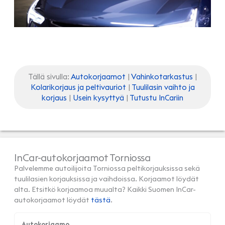
Tällä sivulla:
Autokorjaamot
|
Vahinkotarkastus
|
Kolarikorjaus ja peltivauriot
|
Tuulilasin vaihto ja
korjaus
|
Usein kysyttyä
|
Tutustu InCariin
InCar-autokorjaamot Torniossa
Palvelemme autoilijoita Torniossa peltikorjauksissa sekä
tuulilasien korjauksissa ja vaihdoissa. Korjaamot löydät
alta. Etsitkö korjaamoa muualta? Kaikki Suomen InCar-
autokorjaamot löydät
tästä
.
Autokorjaamo