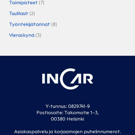
Toimipisteet
(7)
Tuulilasit
(2)
Työntekijätarinat
(8)
Vieraskynä
(3)
Y-tunnus: 0829741-9
Postiosoite: Takomotie 1–3,
00380 Helsinki
Asiakaspalvelu ja korjaamojen puhelinnumerot
.