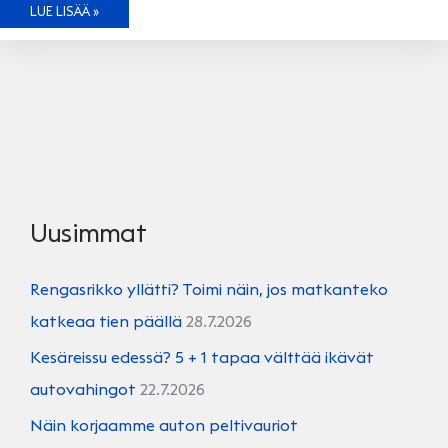
AUTOALAN
LUE LISÄÄ »
TULEVAISUUS
ON
DIAGNOSTIIKASSA
Uusimmat
Rengasrikko yllätti? Toimi näin, jos matkanteko
katkeaa tien päällä
28.7.2026
Kesäreissu edessä? 5 + 1 tapaa välttää ikävät
autovahingot
22.7.2026
Näin korjaamme auton peltivauriot