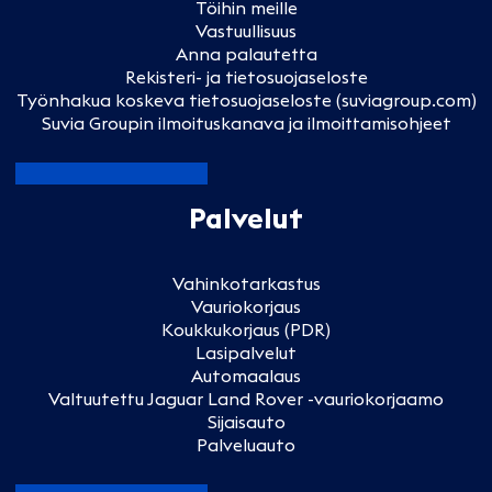
Töihin meille
Vastuullisuus
Anna palautetta
Rekisteri- ja tietosuojaseloste
Työnhakua koskeva tietosuojaseloste (suviagroup.com)
Suvia Groupin ilmoituskanava ja ilmoittamisohjeet
Palvelut
Vahinkotarkastus
Vauriokorjaus
Koukkukorjaus (PDR)
Lasipalvelut
Automaalaus
Valtuutettu Jaguar Land Rover -vauriokorjaamo
Sijaisauto
Palveluauto