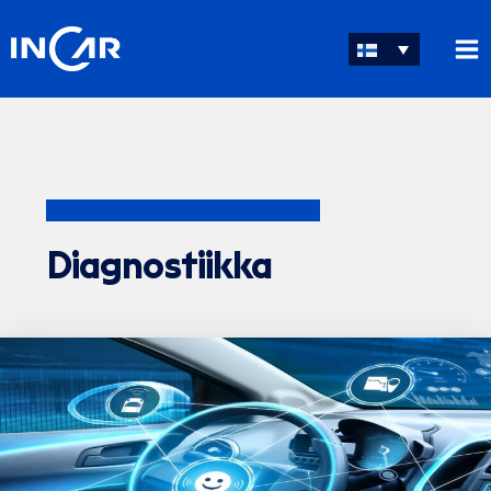
Siirry
sisältöön
Diagnostiikka