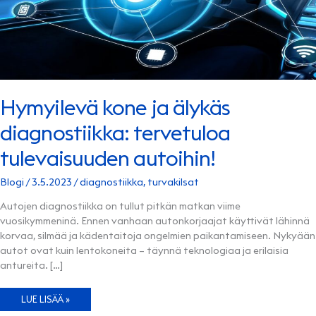
Hymyilevä kone ja älykäs
diagnostiikka: tervetuloa
tulevaisuuden autoihin!
Blogi
/
3.5.2023
/
diagnostiikka
,
turvakilsat
Autojen diagnostiikka on tullut pitkän matkan viime
vuosikymmeninä. Ennen vanhaan autonkorjaajat käyttivät lähinnä
korvaa, silmää ja kädentaitoja ongelmien paikantamiseen. Nykyään
autot ovat kuin lentokoneita – täynnä teknologiaa ja erilaisia
antureita. […]
HYMYILEVÄ
LUE LISÄÄ »
KONE