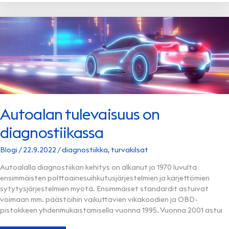
JA
ÄLYKÄS
DIAGNOSTIIKKA:
TERVETULOA
TULEVAISUUDEN
AUTOIHIN!
Autoalan tulevaisuus on
diagnostiikassa
Blogi
/
22.9.2022
/
diagnostiikka
,
turvakilsat
Autoalalla diagnostiikan kehitys on alkanut jo 1970 luvulta
ensimmäisten polttoainesuihkutusjärjestelmien ja kärjettömien
sytytysjärjestelmien myötä. Ensimmäiset standardit astuivat
voimaan mm. päästöihin vaikuttavien vikakoodien ja OBD-
pistokkeen yhdenmukaistamisella vuonna 1995. Vuonna 2001 astui