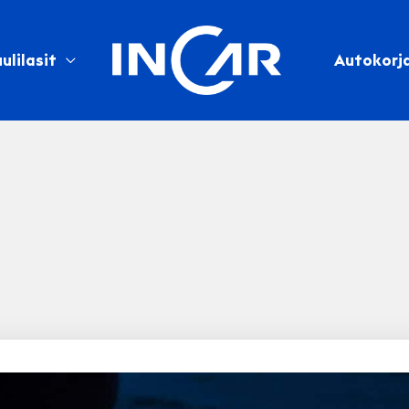
ulilasit
Autokorj