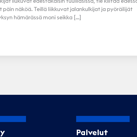
ät liukuvat edestakaisin tuulilasissa, tie kiiltää edess
in näköä. Teillä liikkuvat jalankulkijat ja pyöräilijät
ksyn hämärässä moni seikka […]
Oy
Palvelut