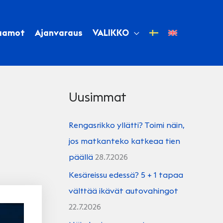
aamot
Ajanvaraus
VALIKKO
Uusimmat
Rengasrikko yllätti? Toimi näin,
jos matkanteko katkeaa tien
päällä
28.7.2026
Kesäreissu edessä? 5 + 1 tapaa
välttää ikävät autovahingot
22.7.2026