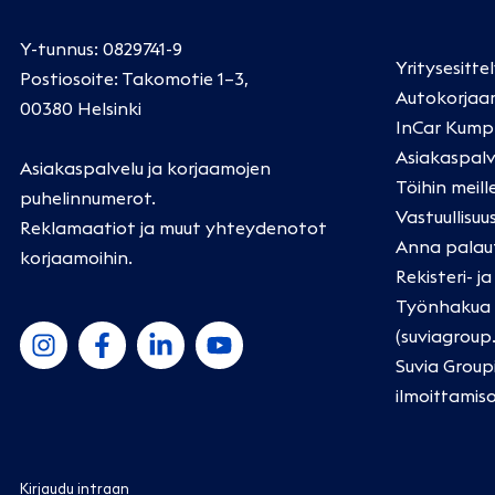
Y-tunnus: 0829741-9
Yritysesitte
Postiosoite: Takomotie 1–3,
Autokorjaa
00380 Helsinki
InCar Kump
Asiakaspalv
Asiakaspalvelu ja korjaamojen
Töihin meill
puhelinnumerot
.
Vastuullisuu
Reklamaatiot ja muut yhteydenotot
Anna palau
korjaamoihin
.
Rekisteri- j
Työnhakua k
(suviagroup
Suvia Group
ilmoittamis
Kirjaudu intraan