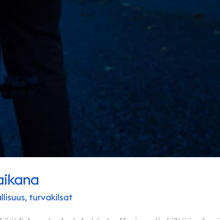
aikana
llisuus
,
turvakilsat