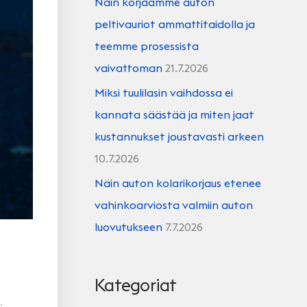
Näin korjaamme auton
peltivauriot ammattitaidolla ja
teemme prosessista
vaivattoman
21.7.2026
Miksi tuulilasin vaihdossa ei
kannata säästää ja miten jaat
kustannukset joustavasti arkeen
10.7.2026
Näin auton kolarikorjaus etenee
vahinkoarviosta valmiin auton
luovutukseen
7.7.2026
Kategoriat