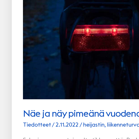
Näe ja näy pimeänä vuoden
Tiedotteet
/
2.11.2022
/
heijastin
,
liikenneturva