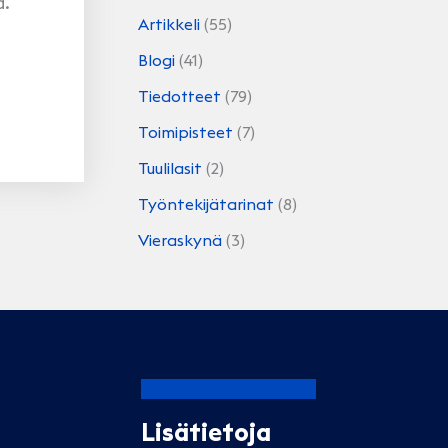
ä.
Artikkeli
(55)
Blogi
(41)
Tiedotteet
(79)
Toimipisteet
(7)
Tuulilasit
(2)
Työntekijätarinat
(8)
Vieraskynä
(3)
Lisätietoja