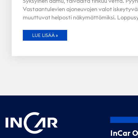
Syksyinen aamu, taivaalta tihkuu vettä. Pyyhkij
Vastaantulevien ajoneuvojen valot iskeytyvät pä
muuttuvat helposti näkymättömiksi. Loppusy
NÄE
LUE LISÄÄ »
JA
NÄY
PIMEÄNÄ
VUODENAIKANA
InCar 