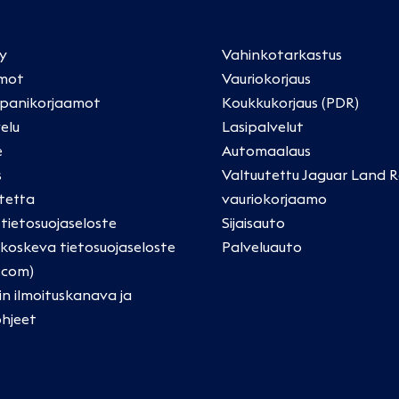
ly
Vahinkotarkastus
mot
Vauriokorjaus
panikorjaamot
Koukkukorjaus (PDR)
elu
Lasipalvelut
e
Automaalaus
s
Valtuutettu Jaguar Land R
tetta
vauriokorjaamo
a tietosuojaseloste
Sijaisauto
oskeva tietosuojaseloste
Palveluauto
.com)
in ilmoituskanava ja
ohjeet