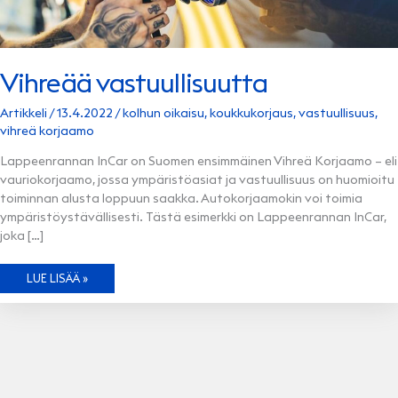
Vihreää vastuullisuutta
Artikkeli
/
13.4.2022
/
kolhun oikaisu
,
koukkukorjaus
,
vastuullisuus
,
vihreä korjaamo
Lappeenrannan InCar on Suomen ensimmäinen Vihreä Korjaamo – eli
vauriokorjaamo, jossa ympäristöasiat ja vastuullisuus on huomioitu
toiminnan alusta loppuun saakka. Autokorjaamokin voi toimia
ympäristöystävällisesti. Tästä esimerkki on Lappeenrannan InCar,
joka […]
VIHREÄÄ
LUE LISÄÄ »
VASTUULLISUUTTA