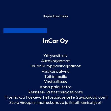
Kirjaudu intraan
InCar Oy
Yritysesittely
Autokorjaamot
InCar Kumppanikorjaamot
Asiakaspalvelu
Töihin meille
Vastuullisuus
Anna palautetta
Rekisteri- ja tietosuojaseloste
Työnhakua koskeva tietosuojaseloste (suviagroup.com)
Suvia Groupin ilmoituskanava ja ilmoittamisohjeet