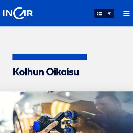
Siirry
sisältöön
Kolhun Oikaisu