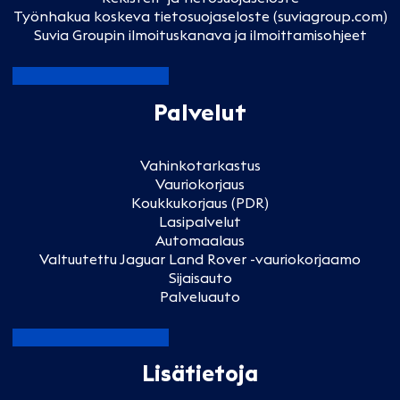
Työnhakua koskeva tietosuojaseloste (suviagroup.com)
Suvia Groupin ilmoituskanava ja ilmoittamisohjeet
Palvelut
Vahinkotarkastus
Vauriokorjaus
Koukkukorjaus (PDR)
Lasipalvelut
Automaalaus
Valtuutettu Jaguar Land Rover -vauriokorjaamo
Sijaisauto
Palveluauto
Lisätietoja