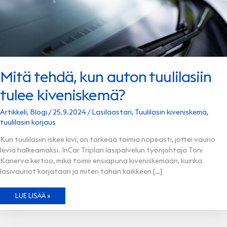
Mitä tehdä, kun auton tuulilasiin
tulee kiveniskemä?
Artikkeli
,
Blogi
/
25.9.2024
/
Lasilaastari
,
Tuulilasin kiveniskemä
,
tuulilasin korjaus
Kun tuulilasiin iskee kivi, on tärkeää toimia nopeasti, jottei vaurio
leviä halkeamaksi. InCar Triplan lasipalvelun työnjohtaja Toni
Kanerva kertoo, mikä toimii ensiapuna kiveniskemään, kuinka
lasivauriot korjataan ja miten tähän kaikkeen […]
MITÄ
LUE LISÄÄ »
TEHDÄ,
KUN
AUTON
TUULILASIIN