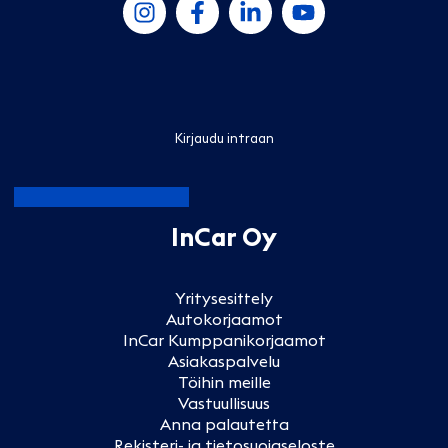
Kirjaudu intraan
InCar Oy
Yritysesittely
Autokorjaamot
InCar Kumppanikorjaamot
Asiakaspalvelu
Töihin meille
Vastuullisuus
Anna palautetta
Rekisteri- ja tietosuojaseloste