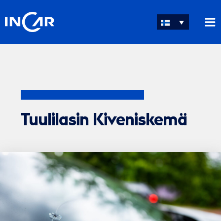
Siirry
sisältöön
Tuulilasin Kiveniskemä