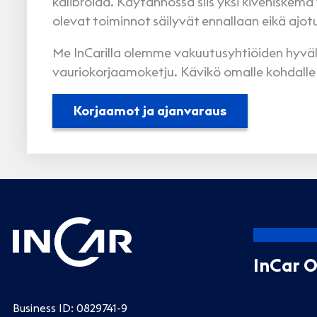
kalibroida. Käytännössä siis yksi kiveniskemä 
olevat toiminnot säilyvät ennallaan eikä ajot
Me InCarilla olemme vakuutusyhtiöiden hyväks
vauriokorjaamoketju. Kävikö omalle kohdalle
Korjaamot ja ajanvaraus
InCar 
Business ID: 0829741-9