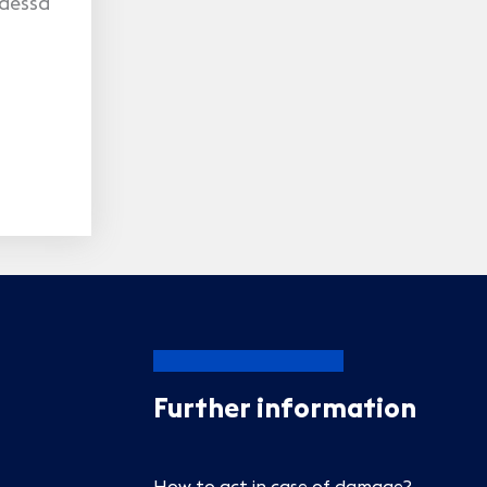
ydessä
Further information
How to act in case of damage?