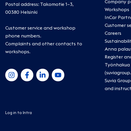
Company pr
Postal address: Takomotie 1–3,
Workshops
00380 Helsinki
InCar Part
Customer se
Customer service and workshop
Careers
phone numbers
.
Sustainabili
Complaints and other contacts to
Anna palau
workshops
.
Register an
Työnhakua k
(suviagroup
Suvia Group
and instruc
Log in to Intra