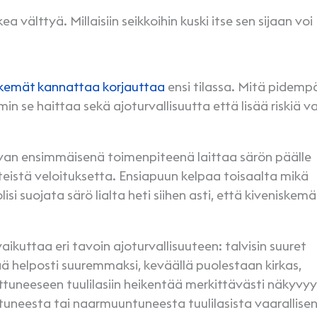
kea välttyä. Millaisiin seikkoihin kuski itse sen sijaan voi
skemät kannattaa korjauttaa
ensi tilassa. Mitä pidem
in se haittaa sekä ajoturvallisuutta että lisää riskiä v
van ensimmäisenä toimenpiteenä laittaa särön päälle
isteistä veloituksetta. Ensiapuun kelpaa toisaalta mikä
isi suojata särö lialta heti siihen asti, että kiveniskem
aikuttaa eri tavoin ajoturvallisuuteen: talvisin suuret
ä helposti suuremmaksi, keväällä puolestaan kirkas,
ttuneeseen tuulilasiin heikentää merkittävästi näkyvyy
tuneesta tai naarmuuntuneesta tuulilasista vaarallisen