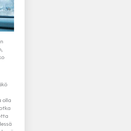
in
n,
ko
ääkö
 olla
jotka
otta
dessä