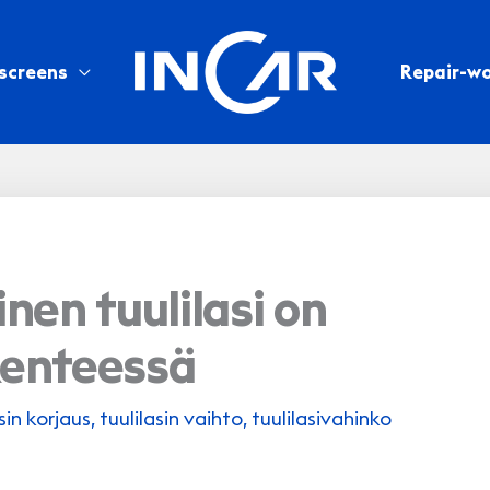
screens
Repair-w
nen tuulilasi on
ikenteessä
sin korjaus
,
tuulilasin vaihto
,
tuulilasivahinko