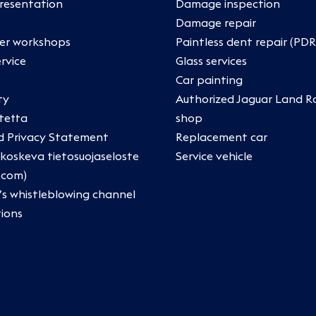
esentation
Damage inspection
Damage repair
ner workshops
Paintless dent repair (PDR
rvice
Glass services
Car painting
ty
Authorized Jaguar Land R
tetta
shop
d Privacy Statement
Replacement car
oskeva tietosuojaseloste
Service vehicle
.com)
’s whistleblowing channel
tions