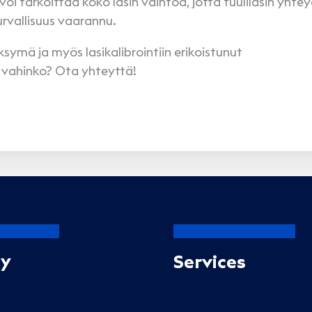
voi tarkoittaa koko lasin vaihtoa, jotta tuulilasin yhte
urvallisuus vaarannu.
ymä ja myös lasikalibrointiin erikoistunut
 vahinko? Ota yhteyttä!
Oy
Services