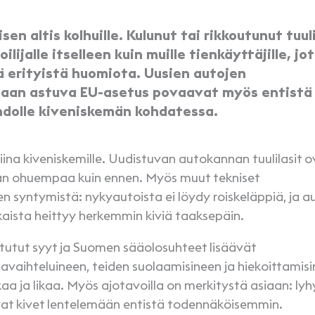
sen altis kolhuille. Kulunut tai rikkoutunut tuuli
ilijalle itselleen kuin muille tienkäyttäjille, jo
ä erityistä huomiota. Uusien autojen
maan astuva EU-asetus povaavat myös entistä
ihdolle kiveniskemän kohdatessa.
tiina kiveniskemille. Uudistuvan autokannan tuulilasit o
eman ohuempaa kuin ennen. Myös muut tekniset
n syntymistä: nykyautoista ei löydy roiskeläppiä, ja a
nkaista heittyy herkemmin kiviä taaksepäin.
 tutut syyt ja Suomen sääolosuhteet lisäävät
lavaihteluineen, teiden suolaamisineen ja hiekoittamis
a ja likaa. Myös ajotavoilla on merkitystä asiaan: lyh
vat kivet lentelemään entistä todennäköisemmin.