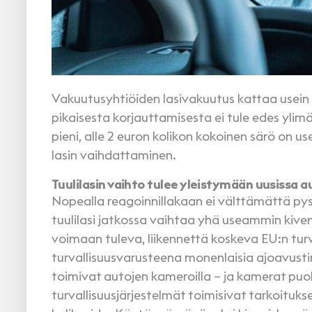
Vakuutusyhtiöiden lasivakuutus kattaa usein 
pikaisesta korjauttamisesta ei tule edes ylimä
pieni, alle 2 euron kolikon kokoinen särö on u
lasin vaihdattaminen.
Tuulilasin vaihto tulee yleistymään uusissa a
Nopealla reagoinnillakaan ei välttämättä p
tuulilasi jatkossa vaihtaa yhä useammin kiv
voimaan tuleva, liikennettä koskeva EU:n turva
turvallisuusvarusteena monenlaisia ajoavusti
toimivat autojen kameroilla – ja kamerat puoles
turvallisuusjärjestelmät toimisivat tarkoituks