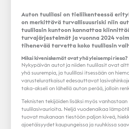
Auton tuulilasi on tieliikenteessä erityi
on merkittävä turvallisuusriski niin auto
tuulilasin kuntoon kannattaa kiinnittä
turvajärjestelmät ja vuonna 2024 voi
tihenevää tarvetta koko tuulilasin va
Miksi kiveniskemät ovat yhä yleisempi riesa?
Nykypäivän autot ja niiden tuulilasit ovat alt
yhä suurempia, ja tuulillasi itsessään on hi
varusteluratkaisut edesauttavat lasivahinkoje
taka-akseli on lähellä auton perää, jolloin re
Teknisten tekijöiden lisäksi myös vanhastaan
tuulilasivaurioita. Neljä vuodenaikaa lämpöti
tuovat mukanaan tiestöön paljon kiveä, hiekka
ajoetäisyydet kaupungeissa ja ruuhkissa saa