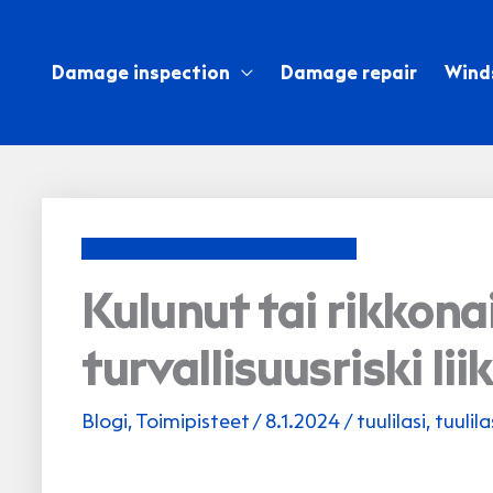
Skip
to
Damage inspection
Damage repair
Wind
content
Kulunut tai rikkonai
turvallisuusriski li
Blogi
,
Toimipisteet
/
8.1.2024
/
tuulilasi
,
tuulila