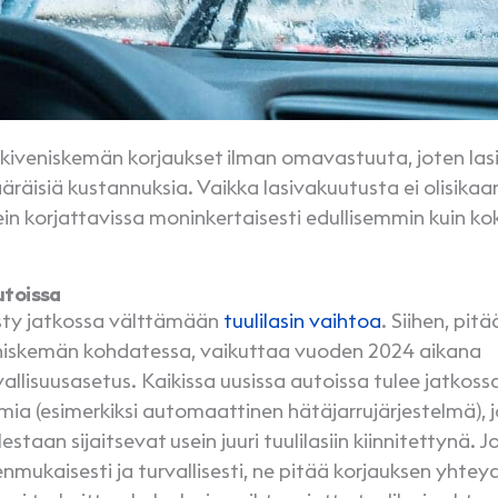
kiveniskemän korjaukset ilman omavastuuta, joten las
äräisiä kustannuksia. Vaikka lasivakuutusta ei olisikaa
sein korjattavissa moninkertaisesti edullisemmin kuin ko
utoissa
ysty jatkossa välttämään
tuulilasin vaihtoa
. Siihen, pit
eniskemän kohdatessa, vaikuttaa vuoden 2024 aikana
llisuusasetus. Kaikissa uusissa autoissa tulee jatkossa
mia (esimerkiksi automaattinen hätäjarrujärjestelmä), 
taan sijaitsevat usein juuri tuulilasiin kiinnitettynä. J
enmukaisesti ja turvallisesti, ne pitää korjauksen yhtey