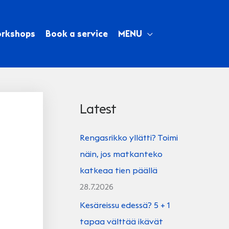
orkshops
Book a service
MENU
Latest
Rengasrikko yllätti? Toimi
näin, jos matkanteko
katkeaa tien päällä
28.7.2026
Kesäreissu edessä? 5 + 1
tapaa välttää ikävät