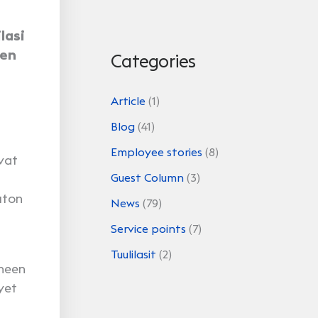
lasi
ten
Categories
Article
(1)
Blog
(41)
Employee stories
(8)
vat
Guest Column
(3)
uton
News
(79)
Service points
(7)
Tuulilasit
(2)
ineen
yet