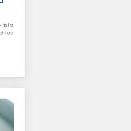
llistä
sahtaa