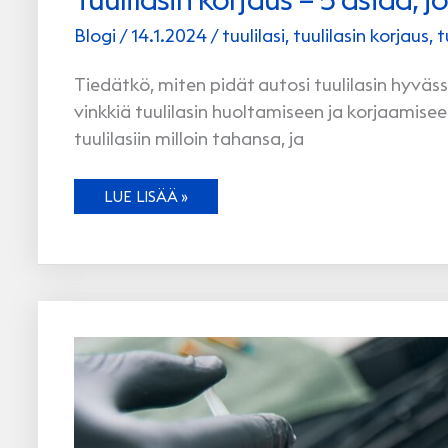
Blogi
/
14.1.2024
/
tuulilasi
,
tuulilasin korjaus
,
t
Tiedätkö, miten pidät autosi tuulilasin hyväss
vinkkiä tuulilasin huoltamiseen ja korjaamise
tuulilasiin milloin tahansa, ja
TUULILASIN
LUE LISÄÄ »
KORJAUS
–
5
ASIAA,
JOTKA
JOKAISEN
AUTOILIJAN
PITÄISI
TIETÄÄ