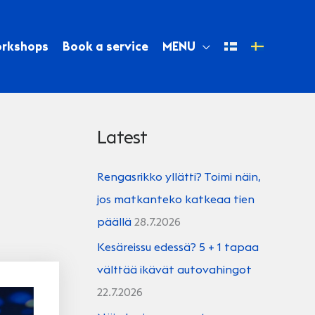
orkshops
Book a service
MENU
Latest
Rengasrikko yllätti? Toimi näin,
jos matkanteko katkeaa tien
päällä
28.7.2026
Kesäreissu edessä? 5 + 1 tapaa
välttää ikävät autovahingot
22.7.2026