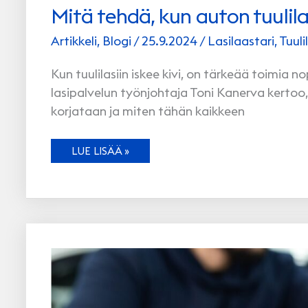
Mitä tehdä, kun auton tuulila
Artikkeli
,
Blogi
/
25.9.2024
/
Lasilaastari
,
Tuuli
Kun tuulilasiin iskee kivi, on tärkeää toimia no
lasipalvelun työnjohtaja Toni Kanerva kertoo,
korjataan ja miten tähän kaikkeen
MITÄ
LUE LISÄÄ »
TEHDÄ,
KUN
AUTON
TUULILASIIN
TULEE
KIVENISKEMÄ?