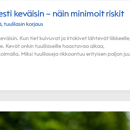
esti keväisin – näin minimoit riskit
ä
,
tuulilasin korjaus
väisin. Kun tiet kuivuvat ja irtokivet lähtevät liikkeelle
le. Kevät onkin tuulilaseille haastavaa aikaa,
alla. Miksi tuulilaseja rikkoontuu erityisen paljon juur