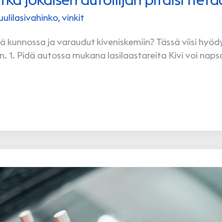
uulilasivahinko
,
vinkit
ä kunnossa ja varaudut kiveniskemiin? Tässä viisi hyödy
en. 1. Pidä autossa mukana lasilaastareita Kivi voi nap