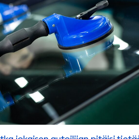
otka jokaisen autoilijan pitäisi tietä