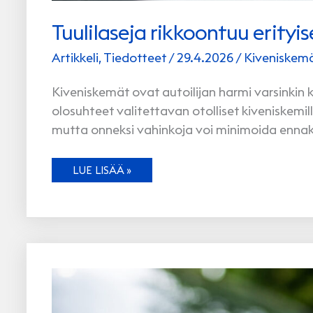
Tuulilaseja rikkoontuu erityis
Artikkeli
,
Tiedotteet
/
29.4.2026
/
Kiveniskem
Kiveniskemät ovat autoilijan harmi varsinkin ke
olosuhteet valitettavan otolliset kiveniskemil
mutta onneksi vahinkoja voi minimoida ennakoim
TUULILASEJA
LUE LISÄÄ »
RIKKOONTUU
ERITYISESTI
KEVÄISIN
–
NÄIN
MINIMOIT RISKIT