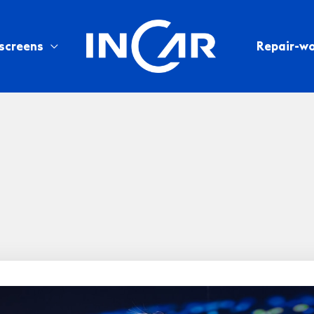
screens
Repair-w