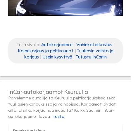
Tällä sivulla:
Autokorjaamot
|
Vahinkotarkastus
|
Kolarikorjaus ja peltivauriot
|
Tuulilasin vaihto ja
korjaus
|
Usein kysyttyä
|
Tutustu InCariin
InCar-autokorjaamot Keuruulla
Palvelemme autoilijoita Keuruulla peltikorjauksissa sekä
tuulilasien korjauksissa ja vaihdoissa. Korjaamot löydät
alta. Etsitkö korjaamoa muualta? Kaikki Suomen InCar-
autokorjaamot löydät
tästä
.
Repair-workshop