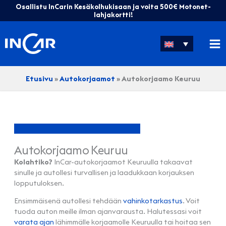
Skip
Osallistu InCarin Kesäkolhukisaan ja voita 500€ Motonet-
to
lahjakortti!
content
Etusivu
»
Autokorjaamot
»
Autokorjaamo Keuruu
Autokorjaamo Keuruu
Kolahtiko?
InCar-autokorjaamot Keuruulla takaavat
sinulle ja autollesi turvallisen ja laadukkaan korjauksen
lopputuloksen.
Ensimmäisenä autollesi tehdään
vahinkotarkastus
. Voit
tuoda auton meille ilman ajanvarausta. Halutessasi voit
varata ajan
lähimmälle korjaamolle Keuruulla tai hoitaa sen