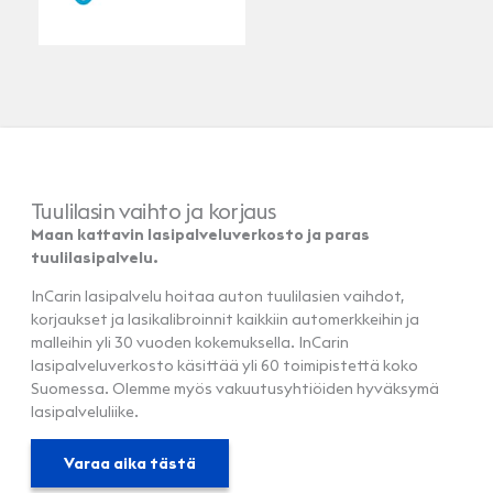
Tuulilasin vaihto ja korjaus
Maan kattavin lasipalveluverkosto ja paras
tuulilasipalvelu.
InCarin lasipalvelu hoitaa auton tuulilasien vaihdot,
korjaukset ja lasikalibroinnit kaikkiin automerkkeihin ja
malleihin yli 30 vuoden kokemuksella. InCarin
lasipalveluverkosto käsittää yli 60 toimipistettä koko
Suomessa. Olemme myös vakuutusyhtiöiden hyväksymä
lasipalveluliike.
Varaa aika tästä