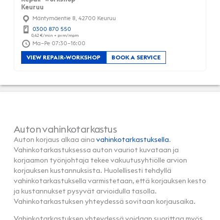
Keuruu
Mäntymäentie 8, 42700 Keuruu
0300 870 550
Ma–Pe 07:30–16:00
VIEW REPAIR-WORKSHOP
BOOK A SERVICE
Auton vahinkotarkastus
Auton korjaus alkaa aina
vahinkotarkastuksella
.
Vahinkotarkastuksessa auton vauriot kuvataan ja
korjaamon työnjohtaja tekee vakuutusyhtiölle arvion
korjauksen kustannuksista. Huolellisesti tehdyllä
vahinkotarkastuksella varmistetaan, että korjauksen kesto
ja kustannukset pysyvät arvioidulla tasolla.
Vahinkotarkastuksen yhteydessä sovitaan korjausaika.
Vahinkotarkastuksen yhteydessä voidaan suorittaa myös