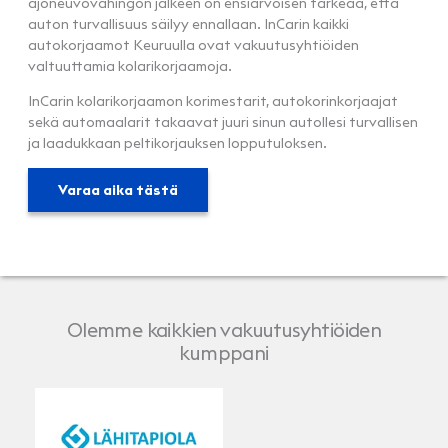
ajoneuvovahingon jälkeen on ensiarvoisen tärkeää, että
auton turvallisuus säilyy ennallaan. InCarin kaikki
autokorjaamot Keuruulla ovat vakuutusyhtiöiden
valtuuttamia kolarikorjaamoja.
InCarin kolarikorjaamon korimestarit, autokorinkorjaajat
sekä automaalarit takaavat juuri sinun autollesi turvallisen
ja laadukkaan peltikorjauksen lopputuloksen.
Varaa aika tästä
Olemme kaikkien vakuutusyhtiöiden
kumppani
LähiTapiola
Pohjola