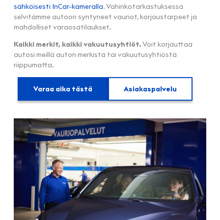
sähköisesti InCar-kameralla
. Vahinkotarkastuksessa
selvitämme autoon syntyneet vauriot, korjaustarpeet ja
mahdolliset varaosatilaukset.
Kaikki merkit, kaikki vakuutusyhtiöt.
Voit korjauttaa
autosi meillä auton merkistä tai vakuutusyhtiöstä
riippumatta.
Varaa aika tästä
Asiakaspalvelu