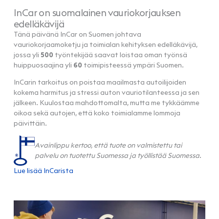
InCar on suomalainen vauriokorjauksen
edelläkävijä
Tänä päivänä InCar on Suomen johtava
vauriokorjaamoketju ja toimialan kehityksen edelläkävijä,
jossa yli
500
työntekijää saavat loistaa oman työnsä
huippuosaajina yli
60
toimipisteessä ympäri Suomen.
InCarin tarkoitus on poistaa maailmasta autoilijoiden
kokema harmitus ja stressi auton vauriotilanteessa ja sen
jälkeen. Kuulostaa mahdottomalta, mutta me tykkäämme
oikoa sekä autojen, että koko toimialamme lommoja
päivittäin.
Avainlippu kertoo, että tuote on valmistettu tai
palvelu on tuotettu Suomessa ja työllistää Suomessa.
Lue lisää InCarista