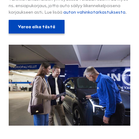
ns. ensiapukorjaus, jotta auto säilyy liikennekelpoisena
korjaukseen asti. Lue lisää
auton vahinkotarkastuksesta
.
Varaa aika tästä