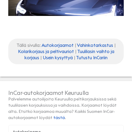
Tällä sivulla:
Autokorjaamot
|
Vahinkotarkastus
|
Kolarikorjaus ja peltivauriot
|
Tuulilasin vaihto ja
korjaus
|
Usein kysyttyä
|
Tutustu InCariin
InCar-autokorjaamot Keuruulla
Palvelemme autoilijoita Keuruulla peltikorjauksissa sekä
tuulilasien korjauksissa ja vaihdoissa. Korjaamot löydät
alta. Etsitkö korjaamoa muualta? Kaikki Suomen InCar-
autokorjaamot löydät
tästä
.
Autokorjaamo