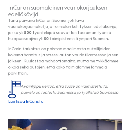
InCar on suomalainen vauriokorjauksen
edelläkävijä
Tänä päivänä InCar on Suomen johtava
vauriokorjaamoketju ja toimialan kehityksen edelläkävijä,
jossa yli
500
työntekijää saavat loistaa oman työnsä
huippuosaajina yli
60
toimipisteessä ympäri Suomen.
InCarin tarkoitus on poistaa maailmasta autoilijoiden
kokema harmitus ja stressi auton vauriotilanteessa ja sen
jälkeen. Kuulostaa mahdottomalta, mutta me tykkäämme
oikoa sekä autojen, että koko toimialamme lommoja
päivittäin.
Avainlippu kertoo, että tuote on valmistettu tai
palvelu on tuotettu Suomessa ja työllistää Suomessa.
Lue lisää InCarista