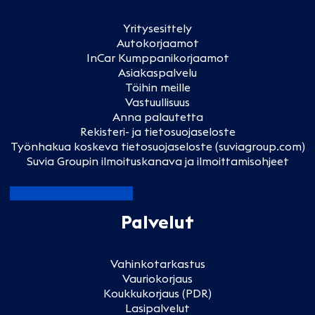
Yritysesittely
Autokorjaamot
InCar Kumppanikorjaamot
Asiakaspalvelu
Töihin meille
Vastuullisuus
Anna palautetta
Rekisteri- ja tietosuojaseloste
Työnhakua koskeva tietosuojaseloste (suviagroup.com)
Suvia Groupin ilmoituskanava ja ilmoittamisohjeet
Palvelut
Vahinkotarkastus
Vauriokorjaus
Koukkukorjaus (PDR)
Lasipalvelut