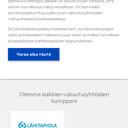
ajoneuvovahingon jälkeen on ensiarvoisen tärkeää, että
auton turvallisuus säilyy ennallaan. InCarin kaikki
autokorjaamot Keuruulla ovat vakuutusyhtiöiden
valtuuttamia kolarikorjaamoja.
InCarin kolarikorjaamon korimestarit, autokorinkorjaajat
sekä automaalarit takaavat juuri sinun autollesi turvallisen
ja laadukkaan peltikorjauksen lopputuloksen.
Varaa aika tästä
Olemme kaikkien vakuutusyhtiöiden
kumppani
LähiTapiola
Pohjola