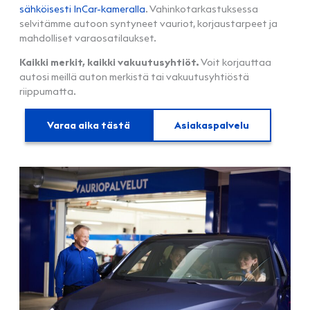
sähköisesti InCar-kameralla
. Vahinkotarkastuksessa
selvitämme autoon syntyneet vauriot, korjaustarpeet ja
mahdolliset varaosatilaukset.
Kaikki merkit, kaikki vakuutusyhtiöt.
Voit korjauttaa
autosi meillä auton merkistä tai vakuutusyhtiöstä
riippumatta.
Varaa aika tästä
Asiakaspalvelu