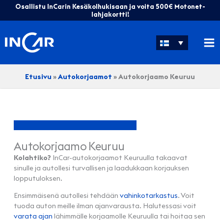
Siirry
Osallistu InCarin Kesäkolhukisaan ja voita 500€ Motonet-
sisältöön
lahjakortti!
Etusivu
»
Autokorjaamot
»
Autokorjaamo Keuruu
Autokorjaamo Keuruu
Kolahtiko?
InCar-autokorjaamot Keuruulla takaavat
sinulle ja autollesi turvallisen ja laadukkaan korjauksen
lopputuloksen.
Ensimmäisenä autollesi tehdään
vahinkotarkastus
. Voit
tuoda auton meille ilman ajanvarausta. Halutessasi voit
varata ajan
lähimmälle korjaamolle Keuruulla tai hoitaa sen