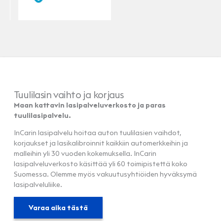
Tuulilasin vaihto ja korjaus
Maan kattavin lasipalveluverkosto ja paras
tuulilasipalvelu.
InCarin lasipalvelu hoitaa auton tuulilasien vaihdot,
korjaukset ja lasikalibroinnit kaikkiin automerkkeihin ja
malleihin yli 30 vuoden kokemuksella. InCarin
lasipalveluverkosto käsittää yli 60 toimipistettä koko
Suomessa. Olemme myös vakuutusyhtiöiden hyväksymä
lasipalveluliike.
Varaa aika tästä