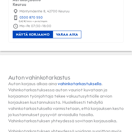
Keuruu
Mäntymäentie 8, 42700 Keuruu
0300 870 550
Ma–Pe 07:30–16:00
NÄYTÄ KORJAAMO
VARAA AIKA
Auton vahinkotarkastus
Auton korjaus alkaa aina
vahinkotarkastuksella
.
Vahinkotarkastuksessa auton vauriot kuvataan ja
korjaamon työnjohtaja tekee vakuutusyhtiölle arvion
korjauksen kustannuksista. Huolellisesti tehdyllä
vahinkotarkastuksella varmistetaan, että korjauksen kesto
ja kustannukset pysyvät arvioidulla tasolla.
Vahinkotarkastuksen yhteydessä sovitaan korjausaika.
Vahinkotarkastuksen yhteydessä voidaan suorittaa myös