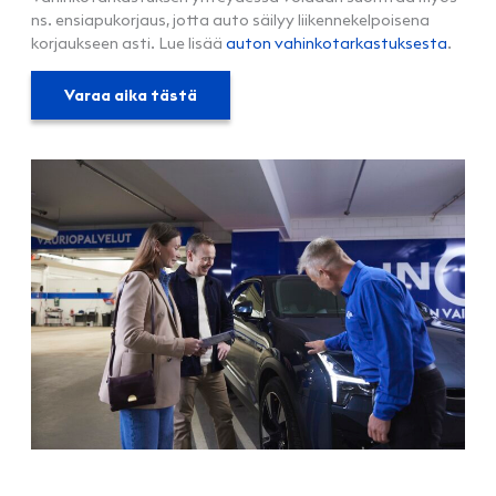
ns. ensiapukorjaus, jotta auto säilyy liikennekelpoisena
korjaukseen asti. Lue lisää
auton vahinkotarkastuksesta
.
Varaa aika tästä