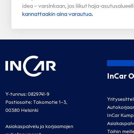
idea – varsinkaan, jos liikut haja-asutusalueel
kannattaakin aina varautua.
InCar 
Y-tunnus: 0829741-9
Yritysesitte
Postiosoite: Takomotie 1–3,
Autokorjaa
00380 Helsinki
InCar Kump
Asiakaspalv
Asiakaspalvelu ja korjaamojen
Töihin meill