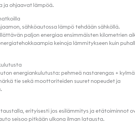
ua ja ohjaavat lämpöä.
matkoilla
jaamon, sähköautossa lämpö tehdään sähköllä.
llättävän paljon energiaa ensimmäisten kilometrien ai
 energiatehokkaampia keinoja lämmitykseen kuin puhal
 kulutusta
köauton energiankulutusta: pehmeä nastarengas + kylmä
rkä tie sekä moottoriteiden suuret nopeudet ja
ä.
austalla, erityisesti jos esilämmitys ja etätoiminnot o
 auto seisoo pitkään ulkona ilman latausta.