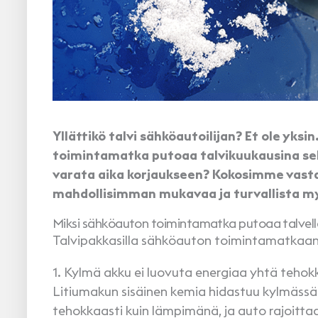
Yllättikö talvi sähköautoilijan? Et ole yksin
toimintamatka putoaa talvikuukausina selvä
varata aika korjaukseen? Kokosimme vastau
mahdollisimman mukavaa ja turvallista my
Miksi sähköauton toimintamatka putoaa talvel
Talvipakkasilla sähköauton toimintamatkaan
1. Kylmä akku ei luovuta energiaa yhtä tehok
Litiumakun sisäinen kemia hidastuu kylmäss
tehokkaasti kuin lämpimänä, ja auto rajoittaa