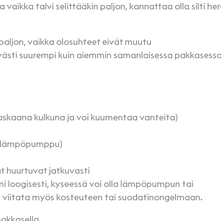
ikka talvi selittääkin paljon, kannattaa olla silti here
paljon, vaikka olosuhteet eivät muutu
ästi suurempi kuin aiemmin samanlaisessa pakkasessa
raskaana kulkuna ja voi kuumentaa vanteita)
m. lämpöpumppu)
at huurtuvat jatkuvasti
oimi loogisesti, kyseessä voi olla lämpöpumpun tai
i viitata myös kosteuteen tai suodatinongelmaan.
 pakkasella