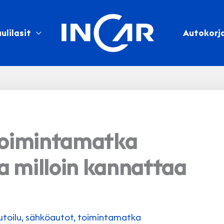
ulilasit
Autokorj
toimintamatka
a milloin kannattaa
toilu
,
sähköautot
,
toimintamatka