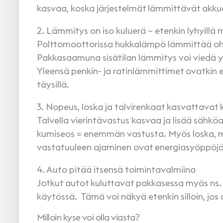
kasvaa, koska järjestelmät lämmittävät akk
2. Lämmitys on iso kuluerä – etenkin lyhyillä 
Polttomoottorissa hukkalämpö lämmittää oh
Pakkasaamuna sisätilan lämmitys voi viedä y
Yleensä penkin- ja ratinlämmittimet ovatkin
täysillä.
3. Nopeus, loska ja talvirenkaat kasvattavat
Talvella vierintävastus kasvaa ja lisää säh
kumiseos = enemmän vastusta. Myös loska, mä
vastatuuleen ajaminen ovat energiasyöppöj
4. Auto pitää itsensä toimintavalmiina
Jotkut autot kuluttavat pakkasessa myös ns. t
käytössä. Tämä voi näkyä etenkin silloin, jos
Milloin kyse voi olla viasta?