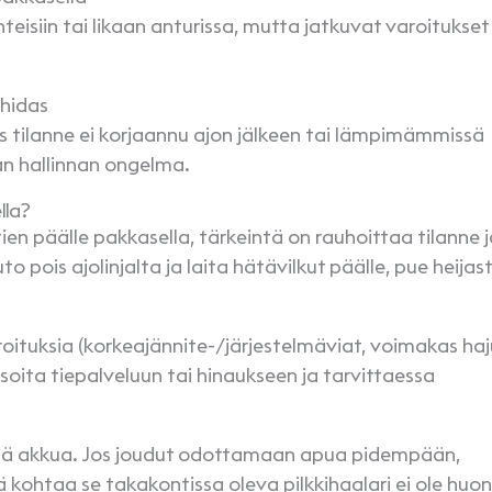
teisiin tai likaan anturissa, mutta jatkuvat varoitukset
 hidas
os tilanne ei korjaannu ajon jälkeen tai lämpimämmissä
lan hallinnan ongelma.
ella?
en päälle pakkasella, tärkeintä on rauhoittaa tilanne j
o pois ajolinjalta ja laita hätävilkut päälle, pue heijasti
roituksia (korkeajännite-/järjestelmäviat, voimakas haj
soita tiepalveluun tai hinaukseen ja tarvittaessa
stä akkua. Jos joudut odottamaan apua pidempään,
 kohtaa se takakontissa oleva pilkkihaalari ei ole huo