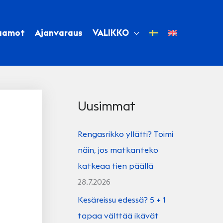
aamot
Ajanvaraus
VALIKKO
Uusimmat
Rengasrikko yllätti? Toimi
näin, jos matkanteko
katkeaa tien päällä
28.7.2026
Kesäreissu edessä? 5 + 1
tapaa välttää ikävät