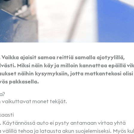
. Vaikka ajaisit samaa reittiä samalla ajotyylillä,
sti. Miksi näin käy ja milloin kannattaa epäillä vik
kset näihin kysymyksiin, jotta matkantekosi olisi
ös pakkasella.
la?
 vaikuttavat monet tekijät.
kaasti
ä. Käytännössä auto ei pysty antamaan virtaa yhtä
 välillä tehoa ja latausta akun suojelemiseksi. Myös ku