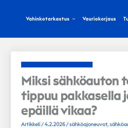
Siirry
sisältöön
Vahinkotarkastus
Vauriokorjaus
Tu
Miksi sähköauton 
tippuu pakkasella j
epäillä vikaa?
Artikkeli
/
4.2.2026
/
sähköajoneuvot
,
sähköau