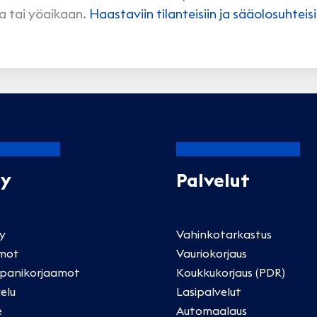
la tai yöaikaan.
Haastaviin tilanteisiin ja sääolosuhteisi
Oy
Palvelut
ly
Vahinkotarkastus
mot
Vauriokorjaus
panikorjaamot
Koukkukorjaus (PDR)
elu
Lasipalvelut
e
Automaalaus