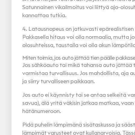
Satunnainen vikailmoitus voi liittyä ajo-olosuh
kannattaa tutkia.
4. Latausnopeus on jatkuvasti epärealistisen
Pakkasella hitaus voi olla normaalia, mutta j
olosuhteissa, taustalla voi olla akun lämpöti
Miten toimia, jos auto jättää tien päälle pakkas
Jos sähköauto tai mikä tahansa auto jättää ti
varmistaa turvallisuus. Jos mahdollista, aja aut
ja siirry turvalliseen paikkaan.
Jos auto ei käynnisty tai se antaa selkeitä va
savua), älä yritä väkisin jatkaa matkaa, vaan 
hätänumeroon.
Pidä puhelin lämpimänä sisätaskussa ja sää
lämpimät varusteet ovat kullanarvoisia. Tässä