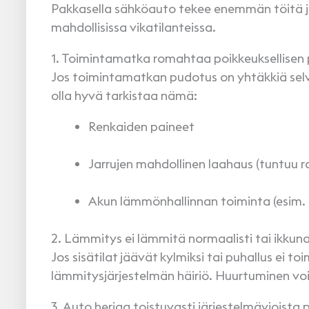
Pakkasella sähköauto tekee enemmän töitä ja va
mahdollisissa vikatilanteissa.
1. Toimintamatka romahtaa poikkeuksellisen 
Jos toimintamatkan pudotus on yhtäkkiä selv
olla hyvä tarkistaa nämä:
Renkaiden paineet
Jarrujen mahdollinen laahaus (tuntuu 
Akun lämmönhallinnan toiminta (esi
2. Lämmitys ei lämmitä normaalisti tai ikkun
Jos sisätilat jäävät kylmiksi tai puhallus ei t
lämmitysjärjestelmän häiriö. Huurtuminen vo
3. Auto herjaa toistuvasti järjestelmävioista