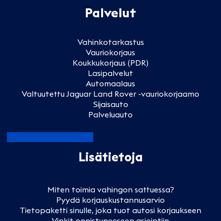
Palvelut
Vahinkotarkastus
Vauriokorjaus
Koukkukorjaus (PDR)
Lasipalvelut
Automaalaus
Valtuutettu Jaguar Land Rover -vauriokorjaamo
Sijaisauto
Palveluauto
Lisätietoja
Miten toimia vahingon sattuessa?
Pyydä korjauskustannusarvio
Tietopaketti sinulle, joka tuot autosi korjaukseen
Vinkit onnistuneeseen asiointiin