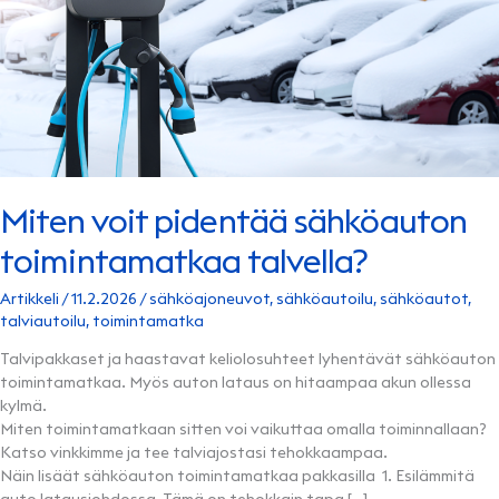
Miten voit pidentää sähköauton
toimintamatkaa talvella?
Artikkeli
/
11.2.2026
/
sähköajoneuvot
,
sähköautoilu
,
sähköautot
,
talviautoilu
,
toimintamatka
Talvipakkaset ja haastavat keliolosuhteet lyhentävät sähköauton
toimintamatkaa. Myös auton lataus on hitaampaa akun ollessa
kylmä.
Miten toimintamatkaan sitten voi vaikuttaa omalla toiminnallaan?
Katso vinkkimme ja tee talviajostasi tehokkaampaa.
Näin lisäät sähköauton toimintamatkaa pakkasilla 1. Esilämmitä
auto latausjohdossa Tämä on tehokkain tapa […]