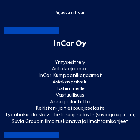
Kirjaudu intraan
InCar Oy
Yritysesittely
Autokorjaamot
InCar Kumppanikorjaamot
Asiakaspalvelu
Töihin meille
Vastuullisuus
Anna palautetta
Rekisteri- ja tietosuojaseloste
Työnhakua koskeva tietosuojaseloste (suviagroup.com)
Suvia Groupin ilmoituskanava ja ilmoittamisohjeet