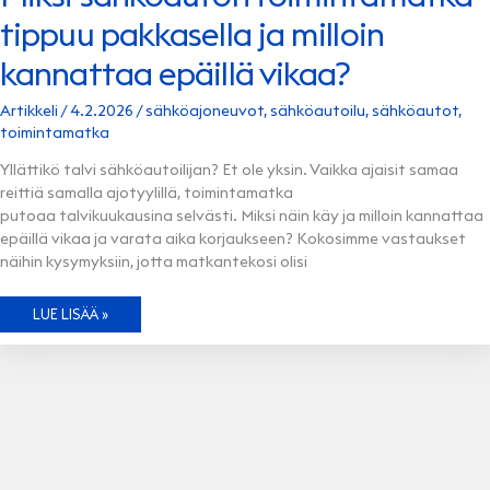
tippuu pakkasella ja milloin
kannattaa epäillä vikaa?
Artikkeli
/
4.2.2026
/
sähköajoneuvot
,
sähköautoilu
,
sähköautot
,
toimintamatka
Yllättikö talvi sähköautoilijan? Et ole yksin. Vaikka ajaisit samaa
reittiä samalla ajotyylillä, toimintamatka
putoaa talvikuukausina selvästi. Miksi näin käy ja milloin kannattaa
epäillä vikaa ja varata aika korjaukseen? Kokosimme vastaukset
näihin kysymyksiin, jotta matkantekosi olisi
MIKSI
LUE LISÄÄ »
SÄHKÖAUTON TOIMINTAMATKA
TIPPUU PAKKASELLA
JA
MILLOIN
KANNATTAA
EPÄILLÄ
VIKAA?