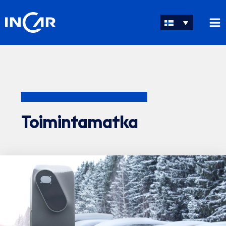
Siirry
sisältöön
Toimintamatka