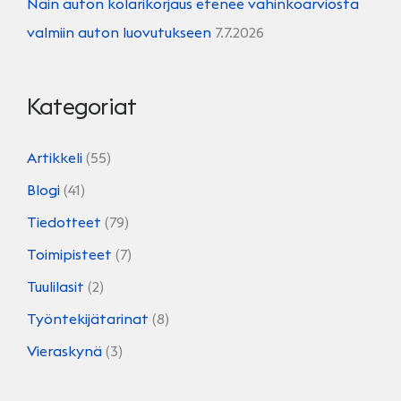
Näin auton kolarikorjaus etenee vahinkoarviosta
valmiin auton luovutukseen
7.7.2026
Kategoriat
Artikkeli
(55)
Blogi
(41)
Tiedotteet
(79)
Toimipisteet
(7)
Tuulilasit
(2)
Työntekijätarinat
(8)
Vieraskynä
(3)