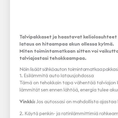
Talvipakkaset ja haastavat keliolosuhte
lataus on hitaampaa akun ollessa kylmä.
Miten toimintamatkaan sitten voi vaikutt
talviajostasi tehokkaampaa.
Näin lisäät sähköauton toimintamatkaa pakkasi
1. Esilämmitä auto latausjohdossa
Tämä on tehokkain tapa vähentää talviajon kul
lämmität sen ennen lähtöä, energia tulee akun
Vinkki:
Jos autossasi on mahdollista ajastaa 
2. Käytä penkin- ja ratinlämmittimiä rohke