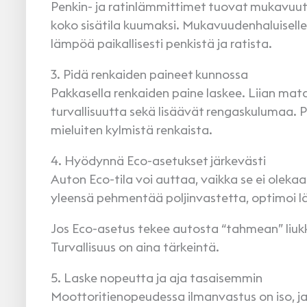
Penkin- ja ratinlämmittimet tuovat mukavuut
koko sisätila kuumaksi. Mukavuudenhaluiselle
lämpöä paikallisesti penkistä ja ratista.
3. Pidä renkaiden paineet kunnossa
Pakkasella renkaiden paine laskee. Liian mat
turvallisuutta sekä lisäävät rengaskulumaa. P
mieluiten kylmistä renkaista.
4. Hyödynnä Eco-asetukset järkevästi
Auton Eco-tila voi auttaa, vaikka se ei olekaa
yleensä pehmentää poljinvastetta, optimoi 
Jos Eco-asetus tekee autosta “tahmean” liukka
Turvallisuus on aina tärkeintä.
5. Laske nopeutta ja aja tasaisemmin
Moottoritienopeudessa ilmanvastus on iso, j