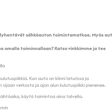
et lyhentävät sähköauton toimintamatkaa. Myös au
aa omalla toiminnallaan? Katso vinkkimme ja tee
lla
utuspiikkiä. Kun auto on kiinni laturissa ja
 sijaan verkosta ja ajon alun kulutuspiikki pienenee.
lähtöaika, käytä toimintoa aina talvella.
ammin