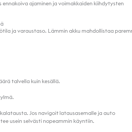
s ennakoiva ajaminen ja voimakkaiden kiihdytysten
llä
pötila ja varaustaso. Lämmin akku mahdollistaa pare
ärä talvella kuin kesällä.
kylmä.
alatausta. Jos navigoit latausasemalle ja auto
htee usein selvästi nopeammin käyntiin.