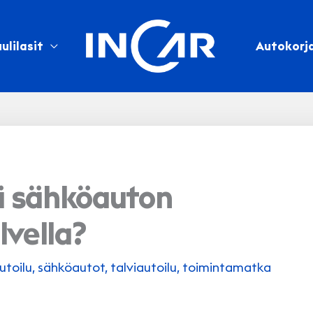
ulilasit
Autokorj
ä sähköauton
lvella?
utoilu
,
sähköautot
,
talviautoilu
,
toimintamatka