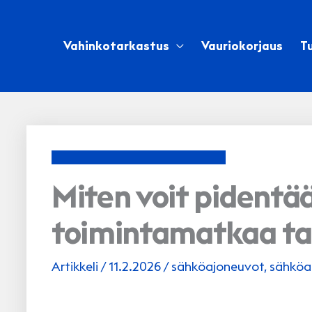
Siirry
sisältöön
Vahinkotarkastus
Vauriokorjaus
Tu
Miten voit pidentä
toimintamatkaa ta
Artikkeli
/
11.2.2026
/
sähköajoneuvot
,
sähköa