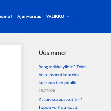
aamot
Ajanvaraus
VALIKKO
Uusimmat
Rengasrikko yllätti? Toimi
näin, jos matkanteko
katkeaa tien päällä
28.7.2026
Kesäreissu edessä? 5 + 1
tapaa välttää ikävät