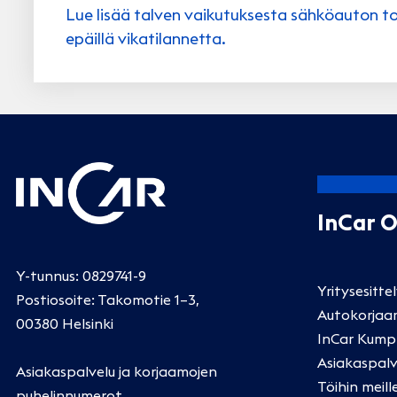
Lue lisää talven vaikutuksesta sähköauton to
epäillä vikatilannetta.
InCar 
Y-tunnus: 0829741-9
Yritysesitte
Postiosoite: Takomotie 1–3,
Autokorjaa
00380 Helsinki
InCar Kump
Asiakaspalv
Asiakaspalvelu ja korjaamojen
Töihin meill
puhelinnumerot
.