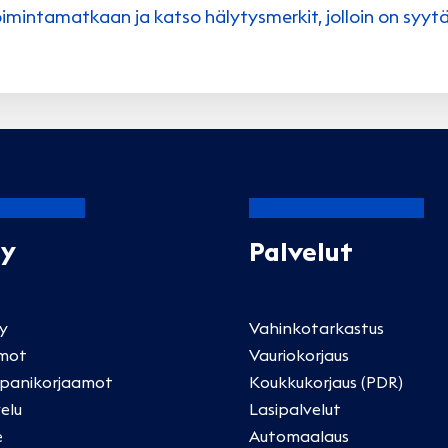
imintamatkaan ja katso hälytysmerkit, jolloin on syyt
Oy
Palvelut
ly
Vahinkotarkastus
mot
Vauriokorjaus
panikorjaamot
Koukkukorjaus (PDR)
elu
Lasipalvelut
e
Automaalaus