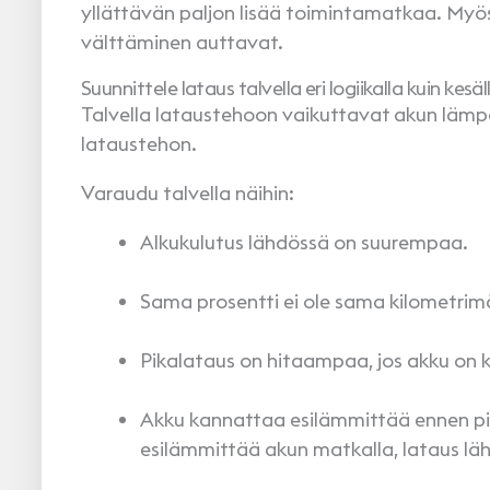
yllättävän paljon lisää toimintamatkaa. Myö
välttäminen auttavat.
Suunnittele lataus talvella eri logiikalla kuin kesä
Talvella lataustehoon vaikuttavat akun läm
lataustehon.
Varaudu talvella näihin:
Alkukulutus lähdössä on suurempaa.
Sama prosentti ei ole sama kilometrimä
Pikalataus on hitaampaa, jos akku on 
Akku kannattaa esilämmittää ennen pik
esilämmittää akun matkalla, lataus lä