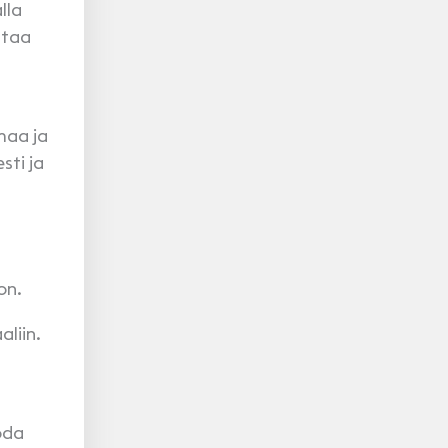
lla
staa
maa ja
sti ja
on.
liin.
oda