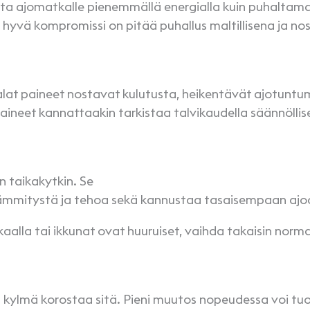
ta ajomatkalle pienemmällä energialla kuin puhaltama
 hyvä kompromissi on pitää puhallus maltillisena ja no
alat paineet nostavat kulutusta, heikentävät ajotuntu
aineet kannattaakin tarkistaa talvikaudella säännöllise
n taikakytkin. Se
lämmitystä ja tehoa sekä kannustaa tasaisempaan ajo
alla tai ikkunat ovat huuruiset, vaihda takaisin normaa
a kylmä korostaa sitä. Pieni muutos nopeudessa voi tu