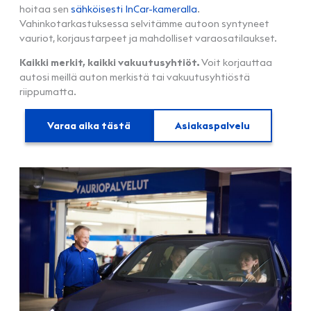
hoitaa sen
sähköisesti InCar-kameralla
.
Vahinkotarkastuksessa selvitämme autoon syntyneet
vauriot, korjaustarpeet ja mahdolliset varaosatilaukset.
Kaikki merkit, kaikki vakuutusyhtiöt.
Voit korjauttaa
autosi meillä auton merkistä tai vakuutusyhtiöstä
riippumatta.
Varaa aika tästä
Asiakaspalvelu