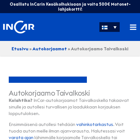
Siirry
Osallistu InCarin Kesäkolhukisaan ja voita 500€ Motonet-
sisältöön
lahjakortti!
Etusivu
»
Autokorjaamot
»
Autokorjaamo Taivalkoski
Autokorjaamo Taivalkoski
Kolahtiko?
InCar-autokorjaamot Taivalkoskella takaavat
sinulle ja autollesi turvallisen ja laadukkaan korjauksen
lopputuloksen.
Ensimmäisenä autollesi tehdään
vahinkotarkastus
. Voit
tuoda auton meille ilman ajanvarausta. Halutessasi voit
varata ajan
lähimmälle korjaamolle Taivalkoskella tai