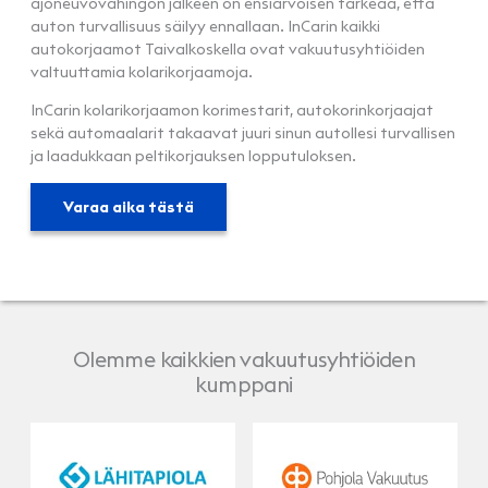
ajoneuvovahingon jälkeen on ensiarvoisen tärkeää, että
auton turvallisuus säilyy ennallaan. InCarin kaikki
autokorjaamot Taivalkoskella ovat vakuutusyhtiöiden
valtuuttamia kolarikorjaamoja.
InCarin kolarikorjaamon korimestarit, autokorinkorjaajat
sekä automaalarit takaavat juuri sinun autollesi turvallisen
ja laadukkaan peltikorjauksen lopputuloksen.
Varaa aika tästä
Olemme kaikkien vakuutusyhtiöiden
kumppani
LähiTapiola
Pohjola