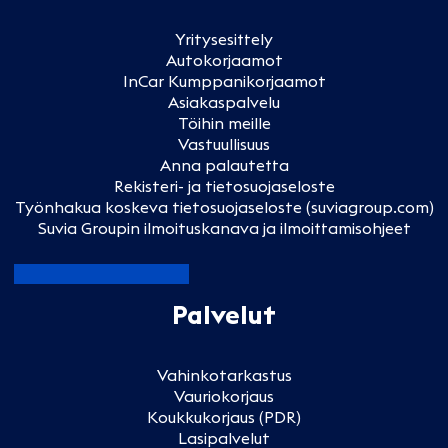
Yritysesittely
Autokorjaamot
InCar Kumppanikorjaamot
Asiakaspalvelu
Töihin meille
Vastuullisuus
Anna palautetta
Rekisteri- ja tietosuojaseloste
Työnhakua koskeva tietosuojaseloste (suviagroup.com)
Suvia Groupin ilmoituskanava ja ilmoittamisohjeet
Palvelut
Vahinkotarkastus
Vauriokorjaus
Koukkukorjaus (PDR)
Lasipalvelut