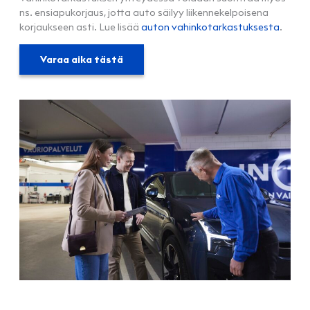
ns. ensiapukorjaus, jotta auto säilyy liikennekelpoisena
korjaukseen asti. Lue lisää
auton vahinkotarkastuksesta
.
Varaa aika tästä