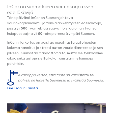
InCar on suomalainen vauriokorjauksen
edelläkävijä
Tänä päivänä InCar on Suomen johtava
vauriokorjaamoketju ja toimialan kehityksen edelläkävijä,
jossa yli
500
työntekijää saavat loistaa oman työnsä
huippuosaajina yli
60
toimipisteessä ympäri Suomen.
InCarin tarkoitus on poistaa maailmasta autoilijoiden
kokema harmitus ja stressi auton vauriotilanteessa ja sen
jälkeen. Kuulostaa mahdottomalta, mutta me tykkäämme
oikoa sekä autojen, että koko toimialamme lommoja
päivittäin.
Avainlippu kertoo, että tuote on valmistettu tai
palvelu on tuotettu Suomessa ja työllistää Suomessa.
Lue lisää InCarista