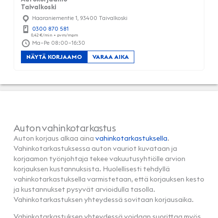
Taivalkoski
Haaraniementie 1, 93400 Taivalkoski
0300 870 581
Ma–Pe 08:00–16:30
NÄYTÄ KORJAAMO
VARAA AIKA
Auton vahinkotarkastus
Auton korjaus alkaa aina
vahinkotarkastuksella
.
Vahinkotarkastuksessa auton vauriot kuvataan ja
korjaamon työnjohtaja tekee vakuutusyhtiölle arvion
korjauksen kustannuksista. Huolellisesti tehdyllä
vahinkotarkastuksella varmistetaan, että korjauksen kesto
ja kustannukset pysyvät arvioidulla tasolla.
Vahinkotarkastuksen yhteydessä sovitaan korjausaika.
Vahinkotarkastuksen yhteydessä voidaan suorittaa myös