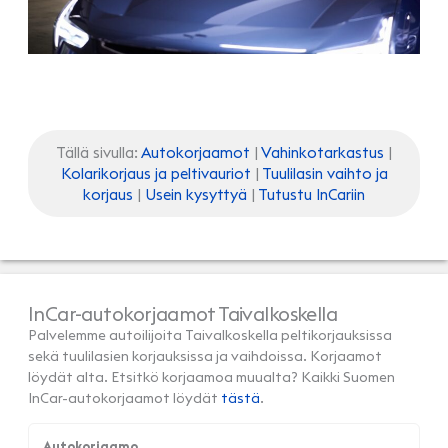
Tällä sivulla:
Autokorjaamot
|
Vahinkotarkastus
|
Kolarikorjaus ja peltivauriot
|
Tuulilasin vaihto ja
korjaus
|
Usein kysyttyä
|
Tutustu InCariin
InCar-autokorjaamot Taivalkoskella
Palvelemme autoilijoita Taivalkoskella peltikorjauksissa
sekä tuulilasien korjauksissa ja vaihdoissa. Korjaamot
löydät alta. Etsitkö korjaamoa muualta? Kaikki Suomen
InCar-autokorjaamot löydät
tästä
.
Autokorjaamo