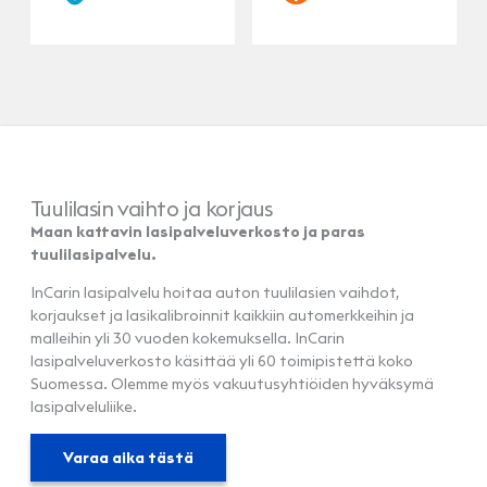
Tuulilasin vaihto ja korjaus
Maan kattavin lasipalveluverkosto ja paras
tuulilasipalvelu.
InCarin lasipalvelu hoitaa auton tuulilasien vaihdot,
korjaukset ja lasikalibroinnit kaikkiin automerkkeihin ja
malleihin yli 30 vuoden kokemuksella. InCarin
lasipalveluverkosto käsittää yli 60 toimipistettä koko
Suomessa. Olemme myös vakuutusyhtiöiden hyväksymä
lasipalveluliike.
Varaa aika tästä