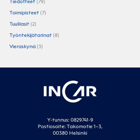
Tiedotteet
(79)
Toimipisteet
(7)
Tuulilasit
(2)
Työntekijätarinat
(8)
Vieraskynä
(3)
Y-tunnus: 0829741-9
Postiosoite: Takomotie 1–3,
00380 Helsinki