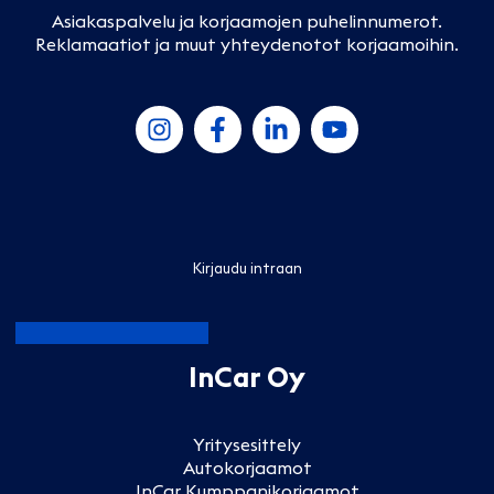
Asiakaspalvelu ja korjaamojen puhelinnumerot
.
Reklamaatiot ja muut yhteydenotot korjaamoihin
.
Kirjaudu intraan
InCar Oy
Yritysesittely
Autokorjaamot
InCar Kumppanikorjaamot