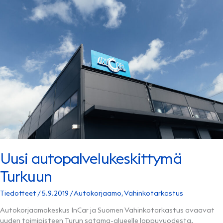
Uusi autopalvelukeskittymä
Turkuun
Tiedotteet
/
5.9.2019
/
Autokorjaamo
,
Vahinkotarkastus
Autokorjaamokeskus InCar ja Suomen Vahinkotarkastus avaavat
uuden toimipisteen Turun satama-alueelle loppuvuodesta.