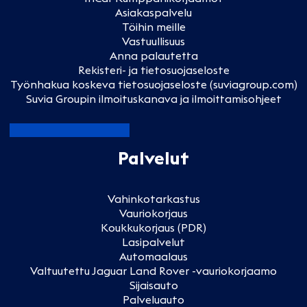
Asiakaspalvelu
Töihin meille
Vastuullisuus
Anna palautetta
Rekisteri- ja tietosuojaseloste
Työnhakua koskeva tietosuojaseloste (suviagroup.com)
Suvia Groupin ilmoituskanava ja ilmoittamisohjeet
Palvelut
Vahinkotarkastus
Vauriokorjaus
Koukkukorjaus (PDR)
Lasipalvelut
Automaalaus
Valtuutettu Jaguar Land Rover -vauriokorjaamo
Sijaisauto
Palveluauto