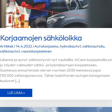
Korjaamojen sähköloikka
Artikkeli
/
14.4.2022
/
Autokorjaamo
,
hybridiautot
,
sähköautoilu
,
sähköautot
,
vauriokorjaaminen
Liikenne ja autot sähköistyvät nyt vauhdilla. InCarin korjaamoilla on
jo täydet valmiudet sähkö- ja hybridiautojen korjaamiseen.
Suomessa ennustetaan olevan vuoteen 2030 mennessä jopa
700 000 sähköajoneuvoa. Tähän ladattavien autojen kategoriaan
kuuluvat […]
KORJAAMOJEN
LUE LISÄÄ »
SÄHKÖLOIKKA