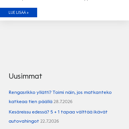
UUSI
LUE LISÄÄ »
AUTOPALVELUKESKITTYMÄ
TURKUUN
Uusimmat
Rengasrikko yllätti? Toimi näin, jos matkanteko
katkeaa tien päällä
28.7.2026
Kesäreissu edessä? 5 + 1 tapaa välttää ikävät
autovahingot
22.7.2026