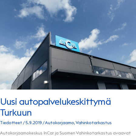
Uusi autopalvelukeskittymä
Turkuun
Tiedotteet
/
5.9.2019
/
Autokorjaamo
,
Vahinkotarkastus
Autokorjaamokeskus InCar ja Suomen Vahinkotarkastus avaavat