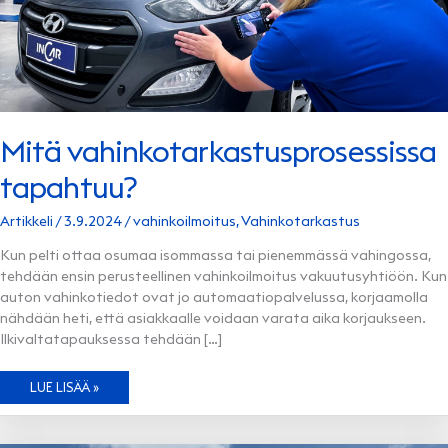
Mitä vahinkotarkastusprosessissa
tapahtuu?
Artikkeli
/
3.9.2024
/
vahinkoilmoitus
,
Vahinkotarkastus
Kun pelti ottaa osumaa isommassa tai pienemmässä vahingossa,
tehdään ensin perusteellinen vahinkoilmoitus vakuutusyhtiöön. Kun
auton vahinkotiedot ovat jo automaatiopalvelussa, korjaamolla
nähdään heti, että asiakkaalle voidaan varata aika korjaukseen.
Ilkivaltatapauksessa tehdään […]
MITÄ
LUE LISÄÄ »
VAHINKOTARKASTUSPROSESSISSA
TAPAHTUU?