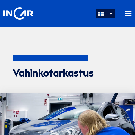
Siirry
sisältöön
Vahinkotarkastus