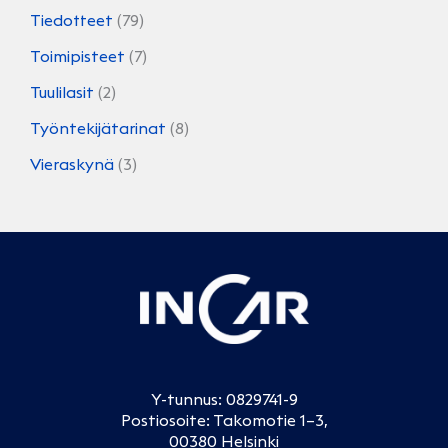
Tiedotteet
(79)
Toimipisteet
(7)
Tuulilasit
(2)
Työntekijätarinat
(8)
Vieraskynä
(3)
Y-tunnus: 0829741-9
Postiosoite: Takomotie 1–3,
00380 Helsinki