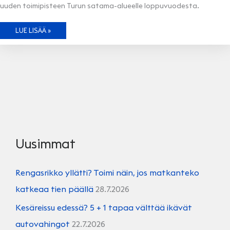
uuden toimipisteen Turun satama-alueelle loppuvuodesta.
UUSI
LUE LISÄÄ »
AUTOPALVELUKESKITTYMÄ
TURKUUN
Uusimmat
Rengasrikko yllätti? Toimi näin, jos matkanteko
katkeaa tien päällä
28.7.2026
Kesäreissu edessä? 5 + 1 tapaa välttää ikävät
autovahingot
22.7.2026