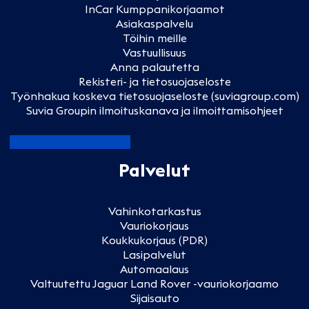
InCar Kumppanikorjaamot
Asiakaspalvelu
Töihin meille
Vastuullisuus
Anna palautetta
Rekisteri- ja tietosuojaseloste
Työnhakua koskeva tietosuojaseloste (suviagroup.com)
Suvia Groupin ilmoituskanava ja ilmoittamisohjeet
Palvelut
Vahinkotarkastus
Vauriokorjaus
Koukkukorjaus (PDR)
Lasipalvelut
Automaalaus
Valtuutettu Jaguar Land Rover -vauriokorjaamo
Sijaisauto