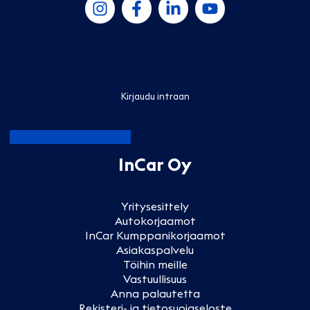
Kirjaudu intraan
InCar Oy
Yritysesittely
Autokorjaamot
InCar Kumppanikorjaamot
Asiakaspalvelu
Töihin meille
Vastuullisuus
Anna palautetta
Rekisteri- ja tietosuojaseloste