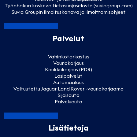
Työnhakua koskeva tietosuojaseloste (suviagroup.com)
Suvia Groupin ilmoituskanava ja ilmoittamisohjeet
Palvelut
Vahinkotarkastus
Vauriokorjaus
Koukkukorjaus (PDR)
Lasipalvelut
Automaalaus
Valtuutettu Jaguar Land Rover -vauriokorjaamo
Sijaisauto
Palveluauto
Lisätietoja