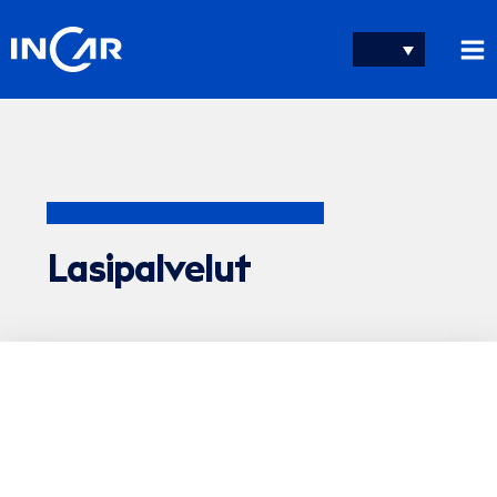
Siirry
sisältöön
Lasipalvelut