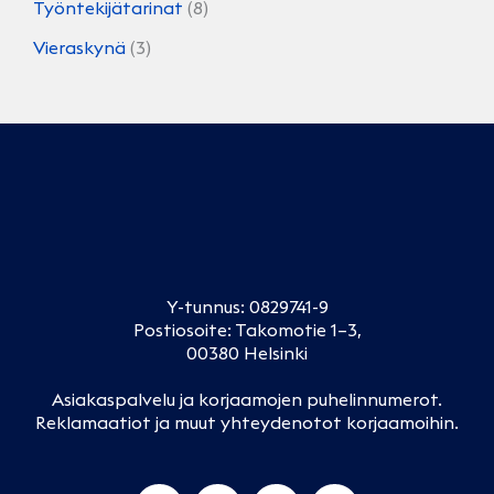
Työntekijätarinat
(8)
Vieraskynä
(3)
Y-tunnus: 0829741-9
Postiosoite: Takomotie 1–3,
00380 Helsinki
Asiakaspalvelu ja korjaamojen puhelinnumerot
.
Reklamaatiot ja muut yhteydenotot korjaamoihin
.