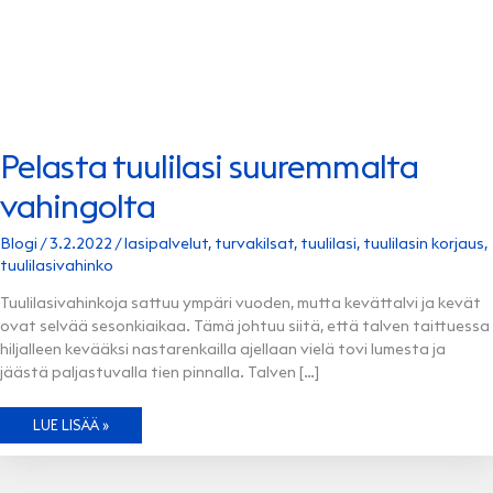
Pelasta tuulilasi suuremmalta
vahingolta
Blogi
/
3.2.2022
/
lasipalvelut
,
turvakilsat
,
tuulilasi
,
tuulilasin korjaus
,
tuulilasivahinko
Tuulilasivahinkoja sattuu ympäri vuoden, mutta kevättalvi ja kevät
ovat selvää sesonkiaikaa. Tämä johtuu siitä, että talven taittuessa
hiljalleen kevääksi nastarenkailla ajellaan vielä tovi lumesta ja
jäästä paljastuvalla tien pinnalla. Talven […]
PELASTA
LUE LISÄÄ »
TUULILASI
SUUREMMALTA
VAHINGOLTA