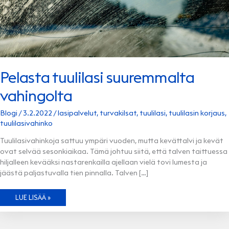
Pelasta tuulilasi suuremmalta
vahingolta
Blogi
/
3.2.2022
/
lasipalvelut
,
turvakilsat
,
tuulilasi
,
tuulilasin korjaus
,
tuulilasivahinko
Tuulilasivahinkoja sattuu ympäri vuoden, mutta kevättalvi ja kevät
ovat selvää sesonkiaikaa. Tämä johtuu siitä, että talven taittuessa
hiljalleen kevääksi nastarenkailla ajellaan vielä tovi lumesta ja
jäästä paljastuvalla tien pinnalla. Talven […]
PELASTA
LUE LISÄÄ »
TUULILASI
SUUREMMALTA
VAHINGOLTA