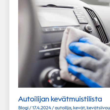
Autoilijan kevätmuistilista
Blogi
/
17.4.2024
/
autoilija
,
kevät
,
kevätsiivou