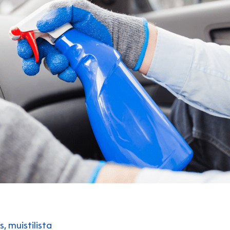
s
,
muistilista