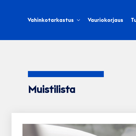
Siirry
sisältöön
Vahinkotarkastus
Vauriokorjaus
Tu
Muistilista