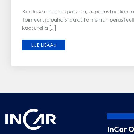
Kun kevätaurinko paistaa, se paljastaa lian 
toimeen, ja puhdistaa auto hieman perusteel
kaasutella […]
AUTOILIJAN
LUE LISÄÄ »
KEVÄTMUISTILISTA
InCar 