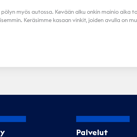
ja pölyn myös autossa. Kevään alku onkin mainio aika t
lisemmin. Keräsimme kasaan vinkit, joiden avulla on m
Oy
Palvelut