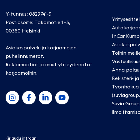
Y-tunnus: 0829741-9
Yritysesitte
Postiosoite: Takomotie 1–3,
Autokorjaa
00380 Helsinki
InCar Kump
Asiakaspalv
Asiakaspalvelu ja korjaamojen
Töihin meill
puhelinnumerot
.
Vastuullisuu
Reklamaatiot ja muut yhteydenotot
Anna palau
korjaamoihin
.
Rekisteri- j
Työnhakua k
(suviagroup
Suvia Group
ilmoittamis
Kirjaudu intraan