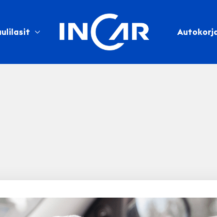
ulilasit
Autokorj