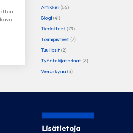
Artikkeli
(55)
arttua
Blogi
(41)
ukava
Tiedotteet
(79)
Toimipisteet
(7)
Tuulilasit
(2)
Työntekijätarinat
(8)
Vieraskynä
(3)
Lisätietoja