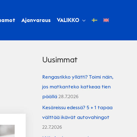
aamot
Ajanvaraus
VALIKKO
Uusimmat
Rengasrikko yllätti? Toimi näin,
jos matkanteko katkeaa tien
päällä
28.7.2026
Kesäreissu edessä? 5 + 1 tapaa
välttää ikävät autovahingot
22.7.2026