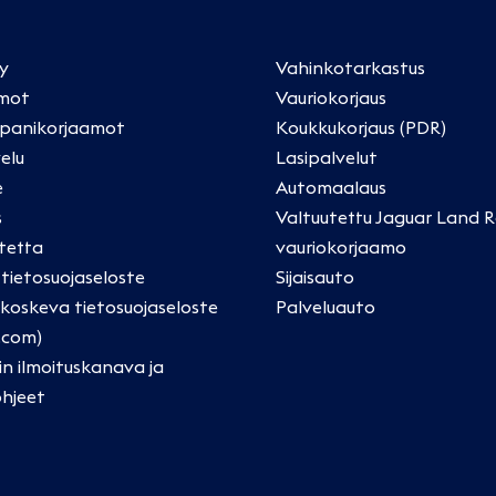
ly
Vahinkotarkastus
mot
Vauriokorjaus
panikorjaamot
Koukkukorjaus (PDR)
elu
Lasipalvelut
e
Automaalaus
s
Valtuutettu Jaguar Land R
tetta
vauriokorjaamo
a tietosuojaseloste
Sijaisauto
oskeva tietosuojaseloste
Palveluauto
.com)
in ilmoituskanava ja
ohjeet