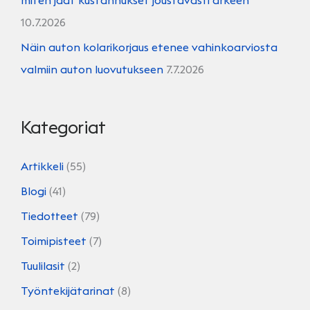
miten jaat kustannukset joustavasti arkeen
10.7.2026
Näin auton kolarikorjaus etenee vahinkoarviosta
valmiin auton luovutukseen
7.7.2026
Kategoriat
Artikkeli
(55)
Blogi
(41)
Tiedotteet
(79)
Toimipisteet
(7)
Tuulilasit
(2)
Työntekijätarinat
(8)