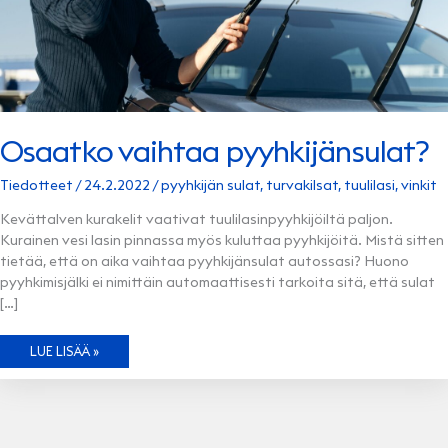
Osaatko vaihtaa pyyhkijänsulat?
Tiedotteet
/
24.2.2022
/
pyyhkijän sulat
,
turvakilsat
,
tuulilasi
,
vinkit
Kevättalven kurakelit vaativat tuulilasinpyyhkijöiltä paljon.
Kurainen vesi lasin pinnassa myös kuluttaa pyyhkijöitä. Mistä sitten
tietää, että on aika vaihtaa pyyhkijänsulat autossasi? Huono
pyyhkimisjälki ei nimittäin automaattisesti tarkoita sitä, että sulat
[…]
OSAATKO
LUE LISÄÄ »
VAIHTAA
PYYHKIJÄNSULAT?