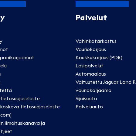
Oy
Palvelut
ly
Vahinkotarkastus
mot
Vauriokorjaus
panikorjaamot
Koukkukorjaus (PDR)
elu
Lasipalvelut
e
Automaalaus
s
Valtuutettu Jaguar Land R
tetta
vauriokorjaamo
a tietosuojaseloste
Sijaisauto
oskeva tietosuojaseloste
Palveluauto
.com)
in ilmoituskanava ja
ohjeet