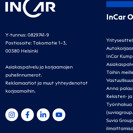
InCar 
Y-tunnus: 0829741-9
Yritysesitte
Postiosoite: Takomotie 1–3,
Autokorjaa
00380 Helsinki
InCar Kump
Asiakaspalv
Asiakaspalvelu ja korjaamojen
Töihin meill
puhelinnumerot
.
Vastuullisuu
Reklamaatiot ja muut yhteydenotot
Anna palau
korjaamoihin
.
Rekisteri- j
Työnhakua k
(suviagroup
Suvia Group
ilmoittamis