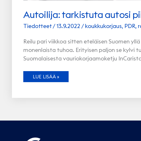
Autoilija: tarkistuta autosi 
Tiedotteet
/
13.9.2022
/
koukkukorjaus
,
PDR
,
r
Reilu pari viikkoa sitten eteläisen Suomen yllä
monenlaista tuhoa. Erityisen paljon se kylvi 
Suomalaisesta vauriokorjaamoketju InCarista 
AUTOILIJA:
LUE LISÄÄ »
TARKISTUTA
AUTOSI
PIILEVIEN
RAEKUUROVAURIOIDEN
VARALTA