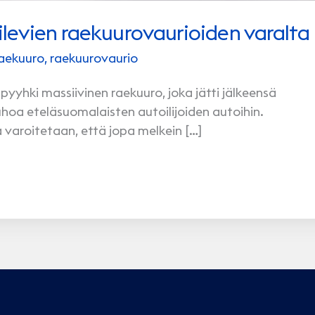
piilevien raekuurovaurioiden varalta
aekuuro
,
raekuurovaurio
 pyyhki massiivinen raekuuro, joka jätti jälkeensä
tuhoa eteläsuomalaisten autoilijoiden autoihin.
varoitetaan, että jopa melkein […]