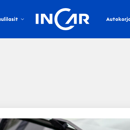
ulilasit
Autokorj