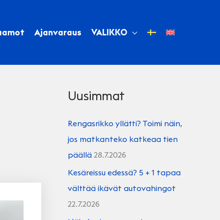
aamot
Ajanvaraus
VALIKKO
Uusimmat
Rengasrikko yllätti? Toimi näin,
jos matkanteko katkeaa tien
päällä
28.7.2026
Kesäreissu edessä? 5 + 1 tapaa
välttää ikävät autovahingot
22.7.2026