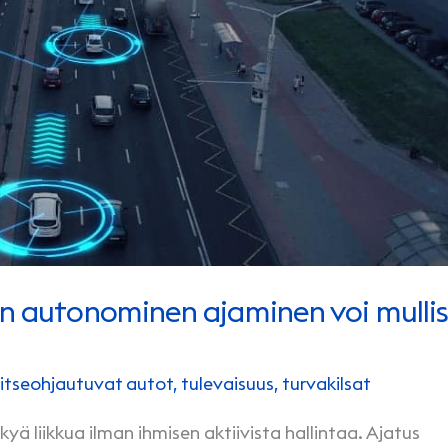
äin autonominen ajaminen voi mulli
itseohjautuvat autot
,
tulevaisuus
,
turvakilsat
 liikkua ilman ihmisen aktiivista hallintaa. Ajatus