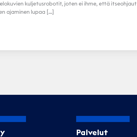
lokuvien kuljetusrobotit, joten ei ihme, että itseohjau
en ajaminen lupaa […]
Oy
Palvelut