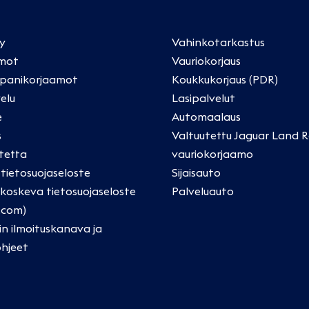
ly
Vahinkotarkastus
mot
Vauriokorjaus
panikorjaamot
Koukkukorjaus (PDR)
elu
Lasipalvelut
e
Automaalaus
s
Valtuutettu Jaguar Land R
tetta
vauriokorjaamo
a tietosuojaseloste
Sijaisauto
oskeva tietosuojaseloste
Palveluauto
.com)
in ilmoituskanava ja
ohjeet