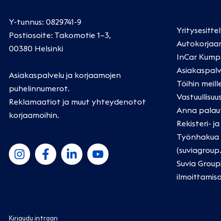
Y-tunnus: 0829741-9
Yritysesitte
Postiosoite: Takomotie 1–3,
Autokorjaa
00380 Helsinki
InCar Kump
Asiakaspalv
Asiakaspalvelu ja korjaamojen
Töihin meill
puhelinnumerot
.
Vastuullisuu
Reklamaatiot ja muut yhteydenotot
Anna palau
korjaamoihin
.
Rekisteri- j
Työnhakua k
(suviagroup
Suvia Group
ilmoittamis
Kirjaudu intraan