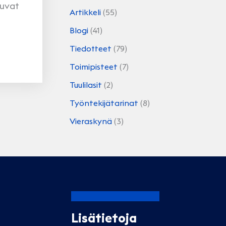
tuvat
Artikkeli
(55)
Blogi
(41)
Tiedotteet
(79)
Toimipisteet
(7)
Tuulilasit
(2)
Työntekijätarinat
(8)
Vieraskynä
(3)
Lisätietoja