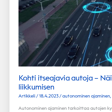
Kohti itseajavia autoja – N
liikkumisen
Artikkeli
/
18.4.2023
/
autonominen ajaminen
,
Autonominen ajaminen tarkoittaa autojen kykyä