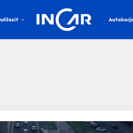
ulilasit
Autokorj