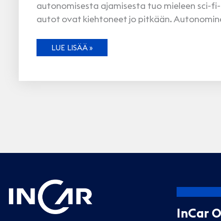
autonomisesta ajamisesta tuo mieleen sci-fi-e
autot ovat kiehtoneet jo pitkään. Autonomin
KOHTI
LUE LISÄÄ »
ITSEAJAVIA
AUTOJA
–
NÄIN
AUTONOMINEN
AJAMINEN
VOI
MULLISTAA
LIIKKUMISEN
InCar 