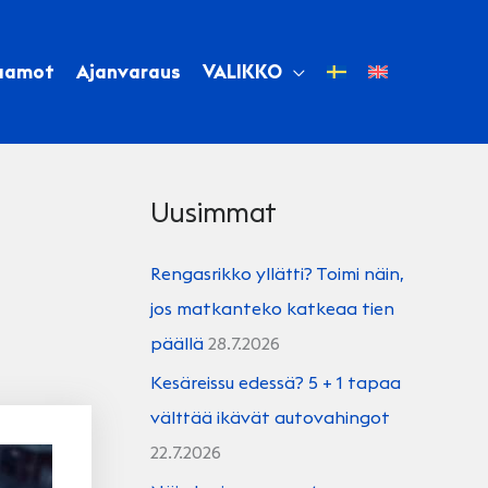
aamot
Ajanvaraus
VALIKKO
Uusimmat
Rengasrikko yllätti? Toimi näin,
jos matkanteko katkeaa tien
päällä
28.7.2026
Kesäreissu edessä? 5 + 1 tapaa
välttää ikävät autovahingot
22.7.2026