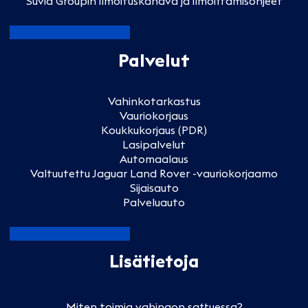
Suvia Groupin ilmoituskanava ja ilmoittamisohjeet
Palvelut
Vahinkotarkastus
Vauriokorjaus
Koukkukorjaus (PDR)
Lasipalvelut
Automaalaus
Valtuutettu Jaguar Land Rover -vauriokorjaamo
Sijaisauto
Palveluauto
Lisätietoja
Miten toimia vahingon sattuessa?