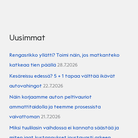
MULLISTAA
LIIKKUMISEN
Uusimmat
Rengasrikko yllätti? Toimi näin, jos matkanteko
katkeaa tien päällä
28.7.2026
Kesäreissu edessä? 5 + 1 tapaa välttää ikävät
autovahingot
22.7.2026
Näin korjaamme auton peltivauriot
ammattitaidolla ja teemme prosessista
vaivattoman
21.7.2026
Miksi tuulilasin vaihdossa ei kannata säästää ja
miten jaat kustannukset joustavasti arkeen