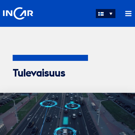
Siirry
sisältöön
Tulevaisuus