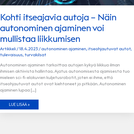
Kohti itseajavia autoja – Näin
autonominen ajaminen voi
mullistaa liikkumisen
Artikkeli
/
18.4.2023
/
autonominen ajaminen
,
itseohjautuvat autot
,
tulevaisuus
,
turvakilsat
Autonominen ajaminen tarkoittaa autojen kykyä liikkua ilman
ihmisen aktiivista hallintaa. Ajatus autonomisesta ajamisesta tuo
mieleen sci-fi-elokuvien kuljetusrobotit, joten ei ihme, että
itseohjautuvat autot ovat kiehtoneet jo pitkään. Autonominen
ajaminen lupaa […]
KOHTI
LUE LISÄÄ »
ITSEAJAVIA
AUTOJA
–
NÄIN
AUTONOMINEN
AJAMINEN
VOI