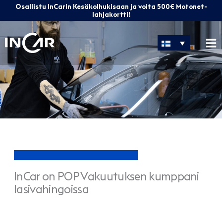
Siirry
Osallistu InCarin Kesäkolhukisaan ja voita 500€ Motonet-
sisältöön
lahjakortti!
InCar on POP Vakuutuksen kumppani
lasivahingoissa