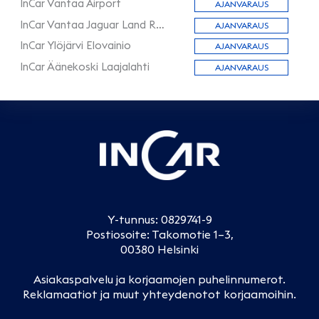
InCar Vantaa Airport
AJANVARAUS
InCar Vantaa Jaguar Land Rover
AJANVARAUS
InCar Ylöjärvi Elovainio
AJANVARAUS
InCar Äänekoski Laajalahti
AJANVARAUS
Y-tunnus: 0829741-9
Postiosoite: Takomotie 1–3,
00380 Helsinki
Asiakaspalvelu ja korjaamojen puhelinnumerot
.
Reklamaatiot ja muut yhteydenotot korjaamoihin
.