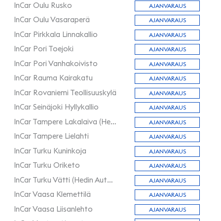
InCar Oulu Rusko
AJANVARAUS
InCar Oulu Vasaraperä
AJANVARAUS
InCar Pirkkala Linnakallio
AJANVARAUS
InCar Pori Toejoki
AJANVARAUS
InCar Pori Vanhakoivisto
AJANVARAUS
InCar Rauma Kairakatu
AJANVARAUS
InCar Rovaniemi Teollisuuskylä
AJANVARAUS
InCar Seinäjoki Hyllykallio
AJANVARAUS
InCar Tampere Lakalaiva (Hedin Automotive)
AJANVARAUS
InCar Tampere Lielahti
AJANVARAUS
InCar Turku Kuninkoja
AJANVARAUS
InCar Turku Oriketo
AJANVARAUS
InCar Turku Vätti (Hedin Automotive)
AJANVARAUS
InCar Vaasa Klemettilä
AJANVARAUS
InCar Vaasa Liisanlehto
AJANVARAUS