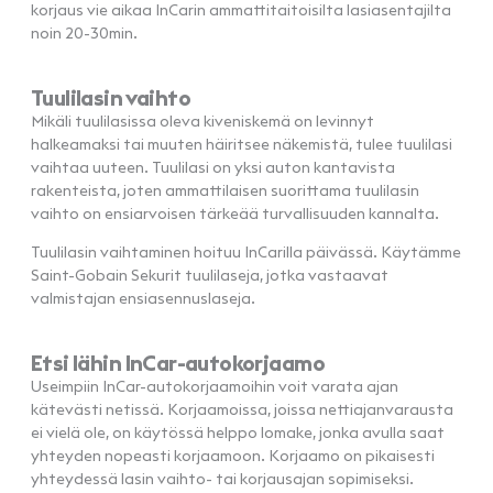
korjaus vie aikaa InCarin ammattitaitoisilta lasiasentajilta
noin 20-30min.
Tuulilasin vaihto
Mikäli tuulilasissa oleva kiveniskemä on levinnyt
halkeamaksi tai muuten häiritsee näkemistä, tulee tuulilasi
vaihtaa uuteen. Tuulilasi on yksi auton kantavista
rakenteista, joten ammattilaisen suorittama tuulilasin
vaihto on ensiarvoisen tärkeää turvallisuuden kannalta.
Tuulilasin vaihtaminen hoituu InCarilla päivässä. Käytämme
Saint-Gobain Sekurit tuulilaseja, jotka vastaavat
valmistajan ensiasennuslaseja.
Etsi lähin InCar-autokorjaamo
Useimpiin InCar-autokorjaamoihin voit varata ajan
kätevästi netissä. Korjaamoissa, joissa nettiajanvarausta
ei vielä ole, on käytössä helppo lomake, jonka avulla saat
yhteyden nopeasti korjaamoon. Korjaamo on pikaisesti
yhteydessä lasin vaihto- tai korjausajan sopimiseksi.