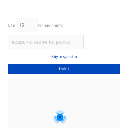
Etsi
km sijainnista
HAKU
6