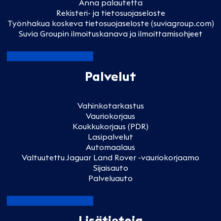
Anna palautetta
Rekisteri- ja tietosuojaseloste
Työnhakua koskeva tietosuojaseloste (suviagroup.com)
Suvia Groupin ilmoituskanava ja ilmoittamisohjeet
Palvelut
Vahinkotarkastus
Vauriokorjaus
Koukkukorjaus (PDR)
Lasipalvelut
Automaalaus
Valtuutettu Jaguar Land Rover -vauriokorjaamo
Sijaisauto
Palveluauto
Lisätietoja