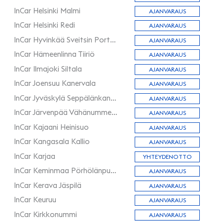
InCar Helsinki Malmi
AJANVARAUS
InCar Helsinki Redi
AJANVARAUS
InCar Hyvinkää Sveitsin Portaali
AJANVARAUS
InCar Hämeenlinna Tiiriö
AJANVARAUS
InCar Ilmajoki Siltala
AJANVARAUS
InCar Joensuu Kanervala
AJANVARAUS
InCar Jyväskylä Seppälänkangas
AJANVARAUS
InCar Järvenpää Vähänummen teollisuusalue
AJANVARAUS
InCar Kajaani Heinisuo
AJANVARAUS
InCar Kangasala Kallio
AJANVARAUS
InCar Karjaa
YHTEYDENOTTO
InCar Keminmaa Pörhölänpudas
AJANVARAUS
InCar Kerava Jäspilä
AJANVARAUS
InCar Keuruu
AJANVARAUS
InCar Kirkkonummi
AJANVARAUS